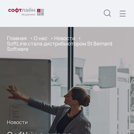
Главная
О нас
Новости
SoftLine стала дистрибьютором St Bernard
Software
Новости