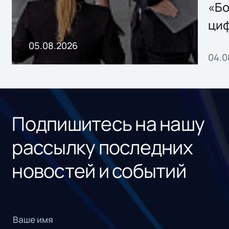
хранения данных
«Бо
ци
пр
05.08.2026
04.0
без
ном
«1С
Подпишитесь на нашу
рассылку последних
новостей и событий