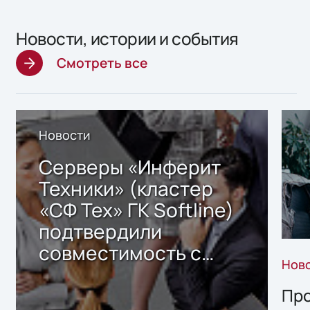
Новости, истории и события
Смотреть все
Новости
Серверы «Инферит
Техники» (кластер
«СФ Тех» ГК Softline)
подтвердили
совместимость с
Нов
решением Sharx
Storage 2.x для
Про