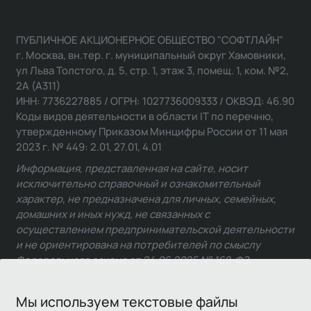
ПУБЛИЧНОЕ АКЦИОНЕРНОЕ ОБЩЕСТВО "СОФТЛАЙН"
г. Москва, вн.тер. г. муниципальный округ Хамовники,
ул Льва Толстого, д. 5, стр. 1, этаж 3, помещ. 1, ком. №2,
2А (А311)
ИНН: 7736227885 / ОГРН: 1027736009333 / ОКВЭД: 46.90
Коды видов деятельности в области IT по перечню,
утвержденному Приказом Минцифры России от 11 мая
2023 г. № 449: 2.01, 27.01, 4.01
Информация, представленная на сайте, носит
исключительно справочный и ознакомительный
характер, не предназначена для личных, семейных,
домашних и иных нужд, не связанных с
осуществлением предпринимательской деятельности
и не ориентирована на потребителей по смыслу
Федерального закона от 24.06.2025 № 168-ФЗ.
Мы используем текстовые файлы