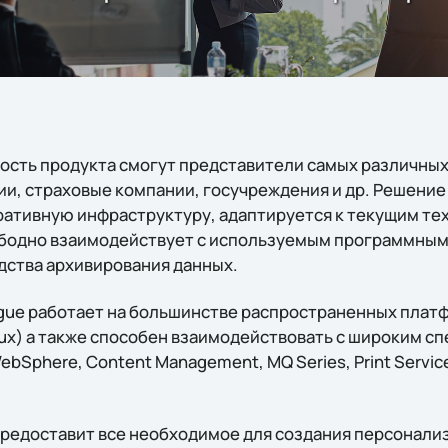
сть продукта смогут представители самых различных
и, страховые компании, госучреждения и др. Решение 
ративную инфраструктуру, адаптируется к текущим т
ободно взаимодействует с используемым программным
дства архивирования данных.
ogue работает на большинстве распространенных плат
 Linux) а также способен взаимодействовать с широким 
bSphere, Content Management, MQ Series, Print Services 
 предоставит все необходимое для создания персонал