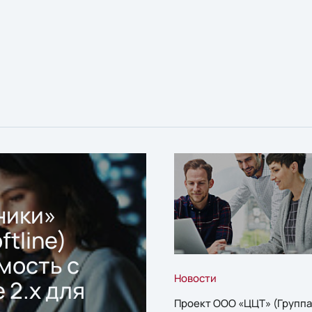
ники»
ftline)
мость с
Новости
 2.x для
Проект ООО «ЦЦТ» (Группа