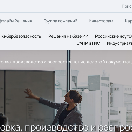
Поис
фтлайн Решения
Группа компаний
Инвесторам
Ка
Кибербезопасность
Решения на базе ИИ
Российские ноутб
САПР и ГИС
Индустриал
отовка, производство и распространение деловой документа
отовка, производство и распр