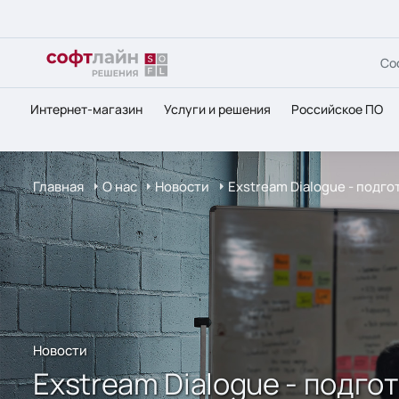
Со
Интернет-магазин
Услуги и решения
Российское ПО
Главная
О нас
Новости
Exstream Dialogue - подг
Новости
Exstream Dialogue - подг