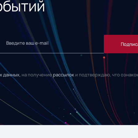
обытий
Подпис
х данных,
на получение
рассылок
и подтверждаю, что ознако