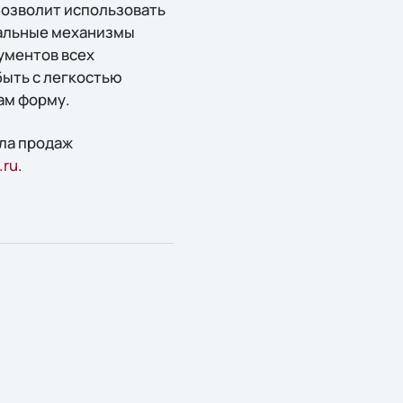
позволит использовать
кальные механизмы
ументов всех
быть с легкостью
ам форму.
ела продаж
.ru
.