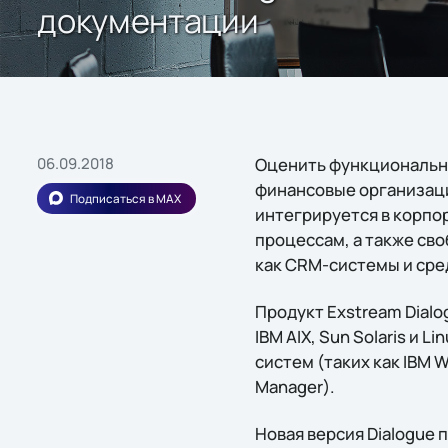
документации
06.09.2018
Оценить функционально
финансовые организаци
Подписаться в MAX
интегрируется в корпо
процессам, а также св
как CRM-системы и сре
Продукт Exstream Dial
IBM AIX, Sun Solaris и
систем (таких как IBM We
Manager).
Новая версия Dialogue