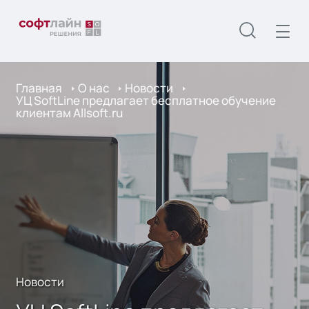
Главная
О нас
Новости
УЦ SoftLine предлагает бесплатное обучение
клиентам Allsoft.ru
Новости