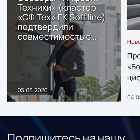
Техники» (кластер
«СФ Тех» ГК Softline)
подтвердили
совместимость с
Нов
решением Sharx
Storage 2.x для
Про
хранения данных
«Бо
ци
пр
05.08.2026
04.0
без
ном
«1С
Подпишитесь на нашу