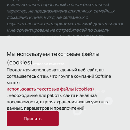
исключительно справочный и ознакомительный
характер, не предназначена для личных, семейных,
домашних и иных нужд, не связанных с
осуществлением предпринимательской деятельности
и не ориентирована на потребителей по смыслу
Федерального закона от 24.06.2025 № 168-ФЗ.
Мы используем текстовые файлы
(cookies)
Связаться с отделом качества
Продолжая использовать данный веб-сайт, вы
соглашаетесь с тем, что группа компаний Softline
может
Условия
© 1993—2026 Softline
использовать текстовые файлы (cookies)
использования
, необходимые для работы сайта и анализа
посещаемости, в целях хранения ваших учетных
Политика
данных, параметров и предпочтений.
конфиденциальности
Принять
16+