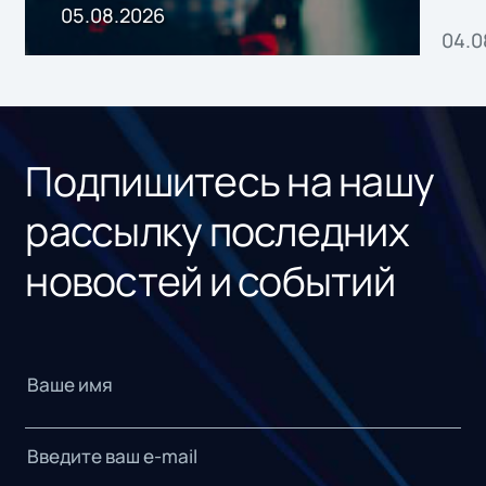
пр
05.08.2026
04.0
без
ном
«1С
Подпишитесь на нашу
рассылку последних
новостей и событий