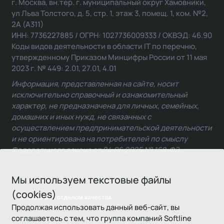
г. Москва, вн.тер. г. муниципальный округ Хамовники,
ул Льва Толстого, д. 5, стр. 1, этаж 3, помещ. 1, ком. №2,
2А (А311)
ИНН: 7736227885 / ОГРН: 1027736009333 / ОКВЭД: 46.90
Коды видов деятельности в области IT по перечню,
утвержденному Приказом Минцифры России от 11 мая
2023 г. № 449: 2.01, 27.01, 4.01
Информация, представленная на сайте, носит
исключительно справочный и ознакомительный
характер, не предназначена для личных, семейных,
домашних и иных нужд, не связанных с
осуществлением предпринимательской деятельности
и не ориентирована на потребителей по смыслу
Федерального закона от 24.06.2025 № 168-ФЗ.
Мы используем текстовые файлы
(cookies)
Связаться с отделом качества
Продолжая использовать данный веб-сайт, вы
соглашаетесь с тем, что группа компаний Softline