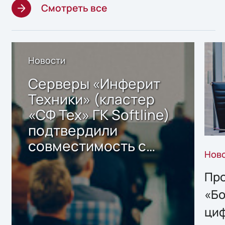
Смотреть все
Новости
Серверы «Инферит
Техники» (кластер
«СФ Тех» ГК Softline)
подтвердили
совместимость с
Нов
решением Sharx
Storage 2.x для
Про
хранения данных
«Бо
ци