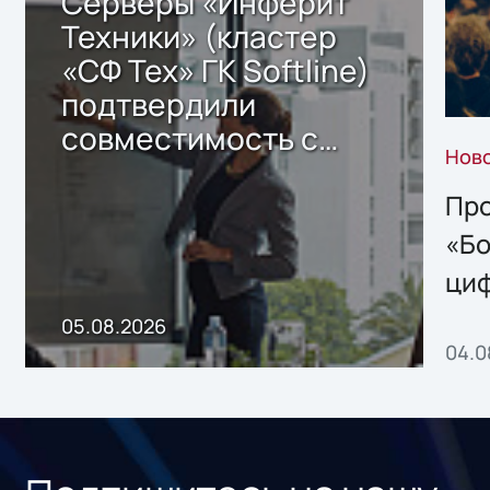
Серверы «Инферит
Техники» (кластер
«СФ Тех» ГК Softline)
подтвердили
совместимость с
Нов
решением Sharx
Storage 2.x для
Про
хранения данных
«Бо
ци
пр
05.08.2026
04.0
без
ном
«1С