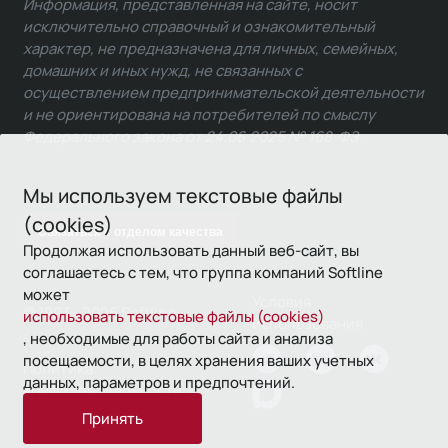
Информация, представленная на сайте, носит
исключительно справочный и ознакомительный
характер, не предназначена для личных, семейных,
домашних и иных нужд, не связанных с
осуществлением предпринимательской деятельности
и не ориентирована на потребителей по смыслу
Федерального закона от 24.06.2025 № 168-ФЗ.
Мы используем текстовые файлы
(cookies)
Связаться с отделом качества
Продолжая использовать данный веб-сайт, вы
соглашаетесь с тем, что группа компаний Softline
может
Условия
© 1993—2026 Softline
использовать текстовые файлы (cookies)
использования
, необходимые для работы сайта и анализа
посещаемости, в целях хранения ваших учетных
Политика
данных, параметров и предпочтений.
конфиденциальности
Принять
16+