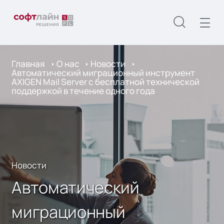
Главная
О нас
Новости
Автоматический миграционный инструмент
AXIGEN Mail Server с бесплатной технической
поддержкой в течение одного года
Новости
Автоматический
миграционный