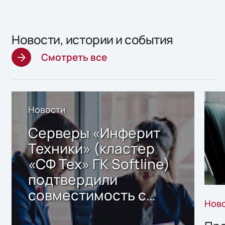
Новости, истории и события
Смотреть все
Новости
Серверы «Инферит
Техники» (кластер
«СФ Тех» ГК Softline)
подтвердили
совместимость с
Нов
решением Sharx