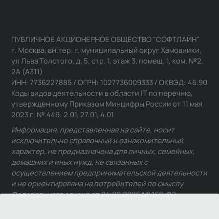
ПУБЛИЧНОЕ АКЦИОНЕРНОЕ ОБЩЕСТВО "СОФТЛАЙН"
г. Москва, вн.тер. г. муниципальный округ Хамовники,
ул Льва Толстого, д. 5, стр. 1, этаж 3, помещ. 1, ком. №2,
2А (А311)
ИНН: 7736227885 / ОГРН: 1027736009333 / ОКВЭД: 46.90
Коды видов деятельности в области IT по перечню,
утвержденному Приказом Минцифры России от 11 мая
2023 г. № 449: 2.01, 27.01, 4.01
Информация, представленная на сайте, носит
исключительно справочный и ознакомительный
характер, не предназначена для личных, семейных,
домашних и иных нужд, не связанных с
осуществлением предпринимательской деятельности
и не ориентирована на потребителей по смыслу
Федерального закона от 24.06.2025 № 168-ФЗ.