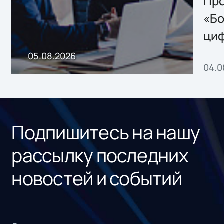
Storage 2.x для
Про
хранения данных
«Бо
ци
пр
05.08.2026
04.0
без
ном
«1С
Подпишитесь на нашу
рассылку последних
новостей и событий