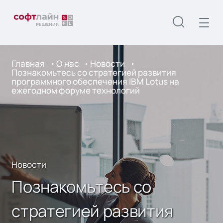
Главная
О нас
Новости
Познакомьтесь со стратегией развития
программного обеспечения IBM Lotus на
ежегодном форуме технологий
Новости
Познакомьтесь со
стратегией развития