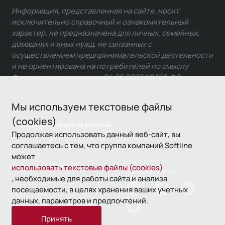
Информация, представленная на сайте, носит
исключительно справочный и ознакомительный
характер, не предназначена для личных, семейных,
домашних и иных нужд, не связанных с
осуществлением предпринимательской деятельности
и не ориентирована на потребителей по смыслу
Федерального закона от 24.06.2025 № 168-ФЗ.
Мы используем текстовые файлы
(cookies)
Связаться с отделом качества
Продолжая использовать данный веб-сайт, вы
соглашаетесь с тем, что группа компаний Softline
может
Условия
© 1993—2026 Softline
использовать текстовые файлы (cookies)
использования
, необходимые для работы сайта и анализа
посещаемости, в целях хранения ваших учетных
Политика
данных, параметров и предпочтений.
конфиденциальности
Принять