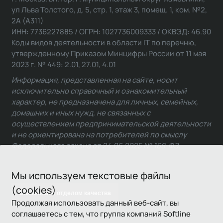
ул Льва Толстого, д. 5, стр. 1, этаж 3, помещ. 1, ком. №2,
2А (А311)
ИНН: 7736227885 / ОГРН: 1027736009333 / ОКВЭД: 46.90
Коды видов деятельности в области IT по перечню,
утвержденному Приказом Минцифры России от 11 мая
2023 г. № 449: 2.01, 27.01, 4.01
Информация, представленная на сайте, носит
исключительно справочный и ознакомительный
характер, не предназначена для личных, семейных,
домашних и иных нужд, не связанных с
осуществлением предпринимательской деятельности
и не ориентирована на потребителей по смыслу
Федерального закона от 24.06.2025 № 168-ФЗ.
Мы используем текстовые файлы
(cookies)
Связаться с отделом качества
Продолжая использовать данный веб-сайт, вы
соглашаетесь с тем, что группа компаний Softline