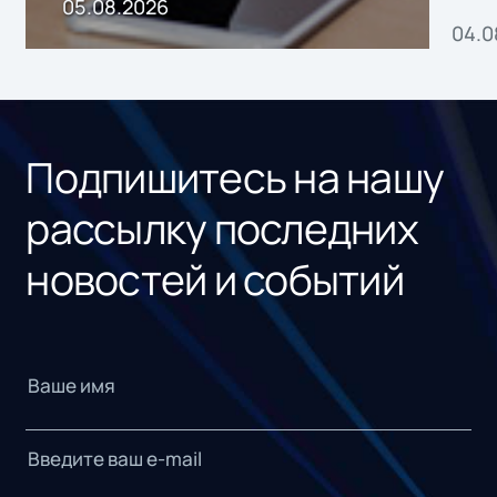
пр
05.08.2026
04.0
без
ном
«1С
Подпишитесь на нашу
рассылку последних
новостей и событий