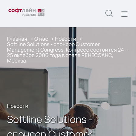
Главная
О нас
Новости
Softline Solutions - спонсор Customer
Management Congress. Конгресс состоится 24 -
25 октября 2006 года в отеле РЕНЕССАНС,
Москва
Новости
Softline Solutions -
спонсор Customer