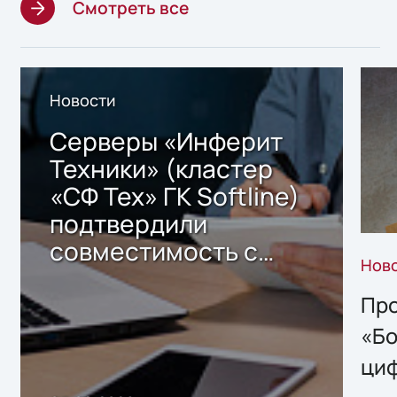
Смотреть все
Новости
Серверы «Инферит
Техники» (кластер
«СФ Тех» ГК Softline)
подтвердили
совместимость с
Нов
решением Sharx
Storage 2.x для
Про
хранения данных
«Бо
ци