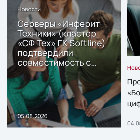
Новости
Серверы «Инферит
Техники» (кластер
«СФ Тех» ГК Softline)
подтвердили
совместимость с
Нов
решением Sharx
Storage 2.x для
Про
хранения данных
«Бо
ци
пр
05.08.2026
04.0
без
ном