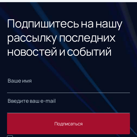
«1С
Подпишитесь на нашу
рассылку последних
новостей и событий
Подписаться