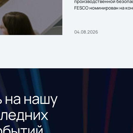
производственной безопа
FESCO номинирован на кон
«1С:Проект года»
04.08.2026
 на нашу
следних
обытий