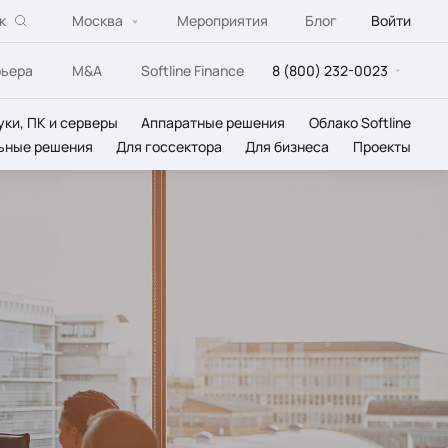
к
Москва
Мероприятия
Блог
Войти
рьера
M&A
Softline Finance
8 (800) 232-0023
уки, ПК и серверы
Аппаратные решения
Облако Softline
ьные решения
Для госсектора
Для бизнеса
Проекты