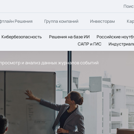
Поис
фтлайн Решения
Группа компаний
Инвесторам
Ка
Кибербезопасность
Решения на базе ИИ
Российские ноутб
САПР и ГИС
Индустриал
- просмотр и анализ данных журналов событий