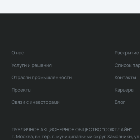
О нас
Раскрытие
Услуги и решения
Список па
Отрасли промышленности
Контакты
Проекты
Карьера
Связи с инвесторами
Блог
ПУБЛИЧНОЕ АКЦИОНЕРНОЕ ОБЩЕСТВО "СОФТЛАЙН"
г. Москва, вн.тер. г. муниципальный округ Хамовники, ул Ль