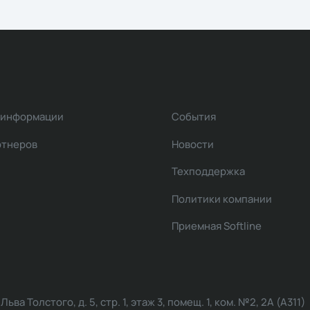
 информации
События
ртнеров
Новости
Техподдержка
Политики компании
Приемная Softline
ва Толстого, д. 5, стр. 1, этаж 3, помещ. 1, ком. №2, 2А (А311)