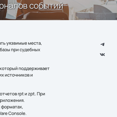
урналов событий
ать уязвимые места,
 базы при судебных
, который поддерживает
их источников и
тчетов rpt и zpt. При
приложения.
 форматах,
are Console.