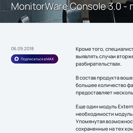
MonitorWare Console 3.0 
06.09.2018
Кроме того, специалис
выявлять случаи вторже
Подписаться в MAX
разбирательствах.
В состав продукта вош
большее количество фа
предоставляет несколь
Еще один модуль Extern
необходимости модуль 
Упомянутая возможност
сохраненные на тех ком