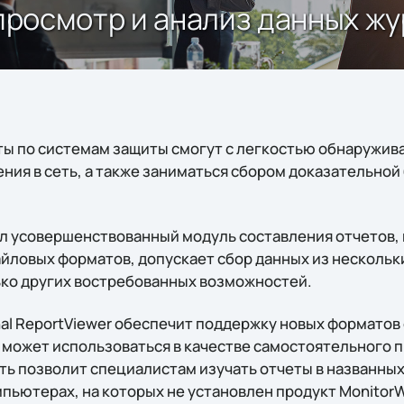
- просмотр и анализ данных ж
ты по системам защиты смогут с легкостью обнаружив
ния в сеть, а также заниматься сбором доказательной
ел усовершенствованный модуль составления отчетов
йловых форматов, допускает сбор данных из нескольк
ко других востребованных возможностей.
al ReportViewer обеспечит поддержку новых форматов о
может использоваться в качестве самостоятельного 
ь позволит специалистам изучать отчеты в названных
пьютерах, на которых не установлен продукт MonitorW