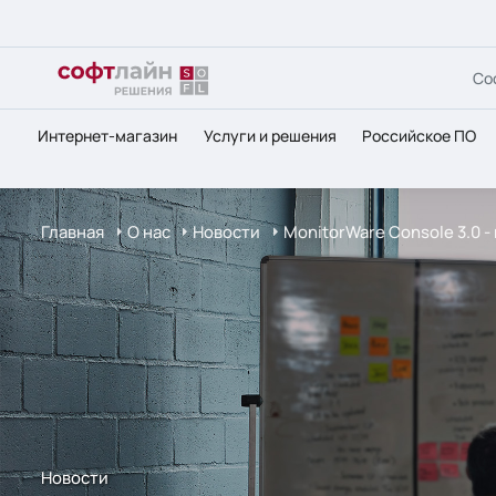
Со
Интернет-магазин
Услуги и решения
Российское ПО
Главная
О нас
Новости
MonitorWare Console 3.0 
Новости