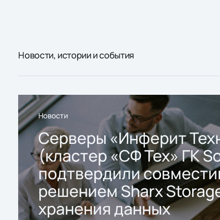
Новости, истории и события
Новости
Серверы «Инферит Тех
(кластер «СФ Тех» ГК So
подтвердили совмести
решением Sharx Storage
хранения данных