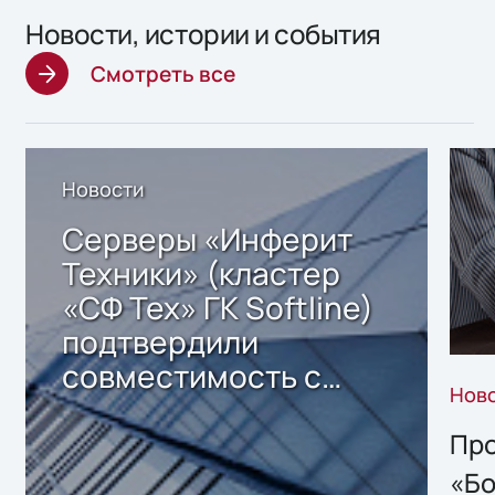
Новости, истории и события
Смотреть все
Новости
Серверы «Инферит
Техники» (кластер
«СФ Тех» ГК Softline)
подтвердили
совместимость с
Нов
решением Sharx
Storage 2.x для
Про
хранения данных
«Бо