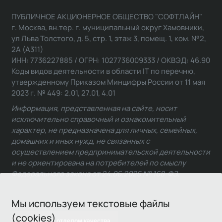
ПУБЛИЧНОЕ АКЦИОНЕРНОЕ ОБЩЕСТВО "СОФТЛАЙН"
г. Москва, вн.тер. г. муниципальный округ Хамовники,
ул Льва Толстого, д. 5, стр. 1, этаж 3, помещ. 1, ком. №2,
2А (А311)
ИНН: 7736227885 / ОГРН: 1027736009333 / ОКВЭД: 46.90
Коды видов деятельности в области IT по перечню,
утвержденному Приказом Минцифры России от 11 мая
2023 г. № 449: 2.01, 27.01, 4.01
Информация, представленная на сайте, носит
исключительно справочный и ознакомительный
характер, не предназначена для личных, семейных,
домашних и иных нужд, не связанных с
осуществлением предпринимательской деятельности
и не ориентирована на потребителей по смыслу
Федерального закона от 24.06.2025 № 168-ФЗ.
Мы используем текстовые файлы
(cookies)
Связаться с отделом качества