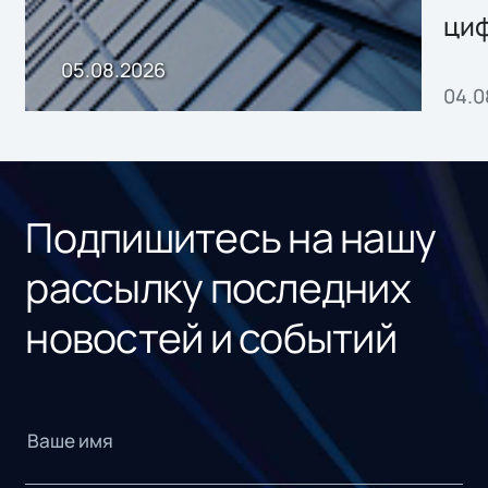
ци
пр
05.08.2026
04.0
без
ном
«1С
Подпишитесь на нашу
рассылку последних
новостей и событий