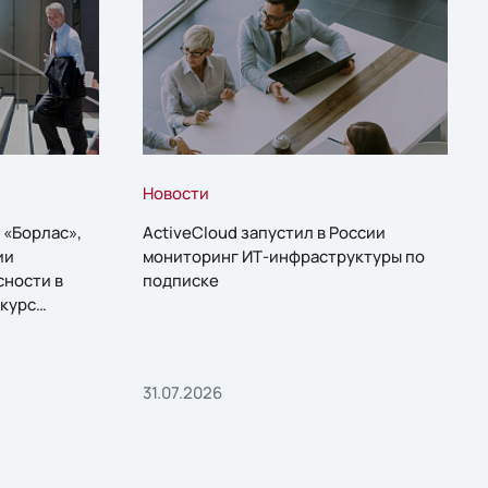
Новости
 «Борлас»,
ActiveCloud запустил в России
ии
мониторинг ИТ-инфраструктуры по
сности в
подписке
курс
31.07.2026