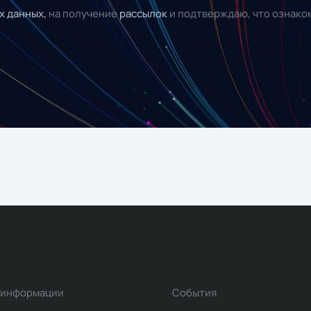
х данных,
на получение
рассылок
и подтверждаю, что ознако
 информации
События