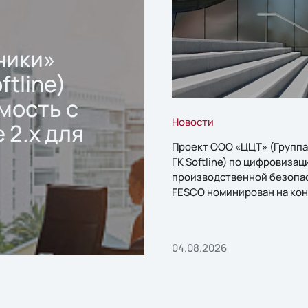
ники»
ftline)
мость с
Новости
 2.x для
Проект ООО «ЦЦТ» (Группа
ГК Softline) по цифровизац
производственной безопа
FESCO номинирован на кон
«1С:Проект года»
04.08.2026