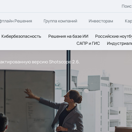
Поис
фтлайн Решения
Группа компаний
Инвесторам
Ка
Кибербезопасность
Решения на базе ИИ
Российские ноутб
САПР и ГИС
Индустриал
актированную версию Shotscope 2.6.