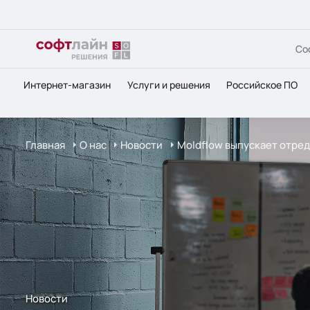
Со
Интернет-магазин
Услуги и решения
Российское ПО
Главная
О нас
Новости
Moldflow выпускает отред
Новости