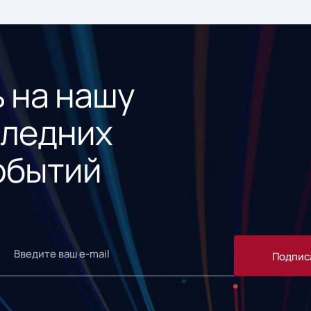
 на нашу
следних
обытий
Подпис