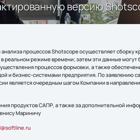
актированную версию Shotsco
 анализа процессов Shotscope осуществляет сборку к
 в реальном режиме времени; затем эти данные могут 
уществления процессов формовки, а также обеспечен
ой и бизнес-системами предприятия. По заявлению с
сии является очередным шагом Компании в направлен
ния продуктов САПР, а также за дополнительной инф
Денису Мариничу
@softline.ru