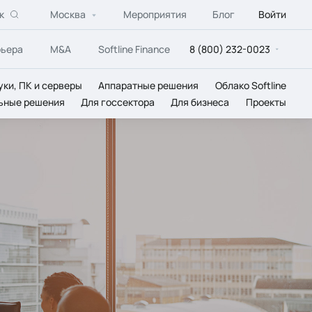
к
Москва
Мероприятия
Блог
Войти
рьера
M&A
Softline Finance
8 (800) 232-0023
уки, ПК и серверы
Аппаратные решения
Облако Softline
ьные решения
Для госсектора
Для бизнеса
Проекты