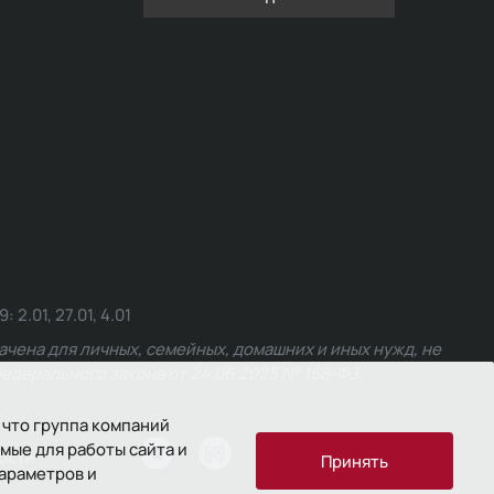
.01, 27.01, 4.01
чена для личных, семейных, домашних и иных нужд, не
едерального закона от 24.06.2025 № 168-ФЗ.
 что группа компаний
мые для работы сайта и
ости
Принять
параметров и