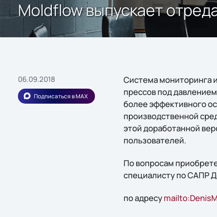
Moldflow выпускает отред
06.09.2018
Система мониторинга и
прессов под давлением
Подписаться в MAX
более эффективного ос
производственной сред
этой доработанной вер
пользователей.
По вопросам приобрете
специалисту по САПР 
по адресу
mailto:DenisM