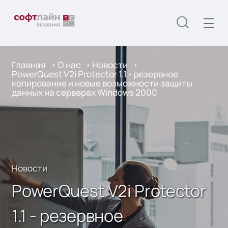
Главная
О нас
Новости
PowerQuest V2i Protector 1.1 - резервное
копирование и новые возможности защиты
данных на серверах Windows 2000
Новости
PowerQuest V2i Protector
1.1 - резервное