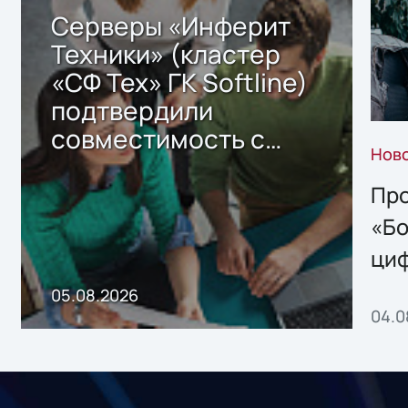
Серверы «Инферит
Техники» (кластер
«СФ Тех» ГК Softline)
подтвердили
совместимость с
Нов
решением Sharx
Storage 2.x для
Про
хранения данных
«Бо
ци
пр
05.08.2026
04.0
без
ном
«1С