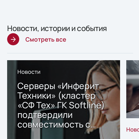
Новости, истории и события
Смотреть все
Новости
Серверы «Инферит
Техники» (кластер
«СФ Тех» ГК Softline)
подтвердили
совместимость с
Нов
решением Sharx