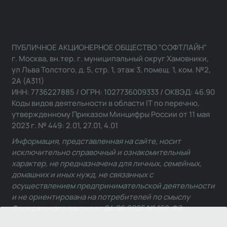
ПУБЛИЧНОЕ АКЦИОНЕРНОЕ ОБЩЕСТВО "СОФТЛАЙН"
г. Москва, вн.тер. г. муниципальный округ Хамовники,
ул Льва Толстого, д. 5, стр. 1, этаж 3, помещ. 1, ком. №2,
2А (А311)
ИНН: 7736227885 / ОГРН: 1027736009333 / ОКВЭД: 46.90
Коды видов деятельности в области IT по перечню,
утвержденному Приказом Минцифры России от 11 мая
2023 г. № 449: 2.01, 27.01, 4.01
Информация, представленная на сайте, носит
исключительно справочный и ознакомительный
характер, не предназначена для личных, семейных,
домашних и иных нужд, не связанных с
осуществлением предпринимательской деятельности
и не ориентирована на потребителей по смыслу
Федерального закона от 24.06.2025 № 168-ФЗ.