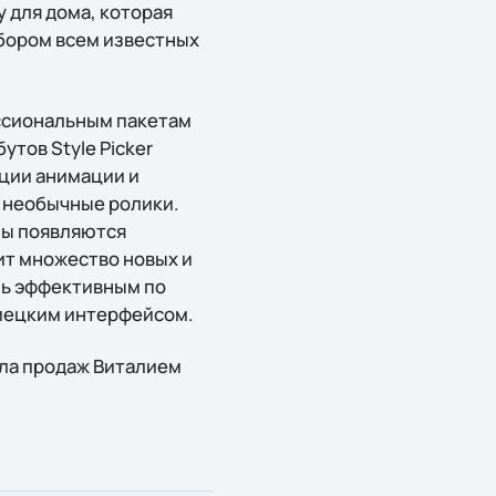
 для дома, которая
бором всем известных
ессиональным пакетам
тов Style Picker
кции анимации и
 необычные ролики.
лы появляются
жит множество новых и
нь эффективным по
емецким интерфейсом.
ела продаж Виталием