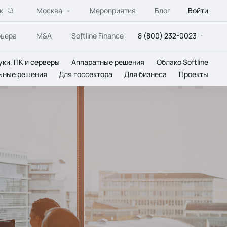
к
Москва
Мероприятия
Блог
Войти
рьера
M&A
Softline Finance
8 (800) 232-0023
уки, ПК и серверы
Аппаратные решения
Облако Softline
ьные решения
Для госсектора
Для бизнеса
Проекты