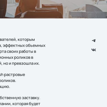
ователей, которым
в, эффектных объемных
рта своих работы в
ионных роликов в
, но и превзошла их.
sh растровые
роликов.
ацию.
обственную заставку.
ании, которая будет