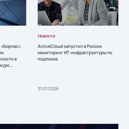
Новости
 «Борлас»,
ActiveCloud запустил в России
ии
мониторинг ИТ-инфраструктуры по
сности в
подписке
курс
31.07.2026