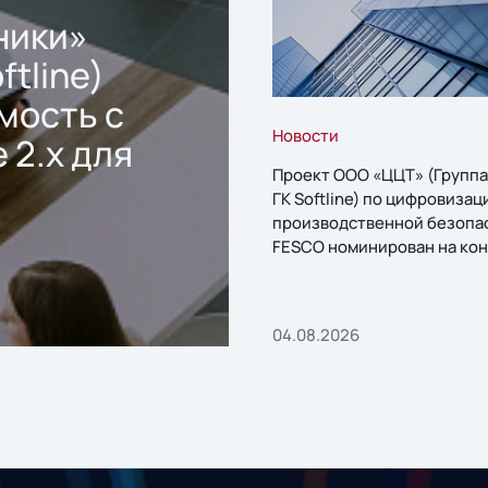
ники»
ftline)
мость с
Новости
 2.x для
Проект ООО «ЦЦТ» (Группа
ГК Softline) по цифровизац
производственной безопа
FESCO номинирован на кон
«1С:Проект года»
04.08.2026