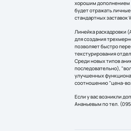
хорошим дополнением к
будет отражать личные
стандартных заставок 
Линейка раскадровки (A
для создания трехмерно
позволяет быстро пере
текстурирования отдел
Среди новых типов ани
последовательно), "вол
улучшенных функционал
соотношению "цена-воз
Если у вас возникли д
Ананьевым по тел. (095