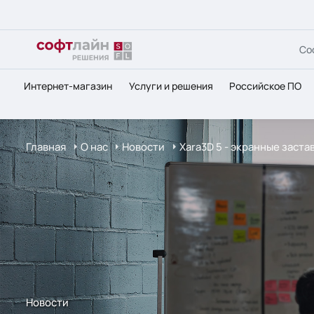
Со
Интернет-магазин
Услуги и решения
Российское ПО
Главная
О нас
Новости
Xara3D 5 - экранные заста
Новости