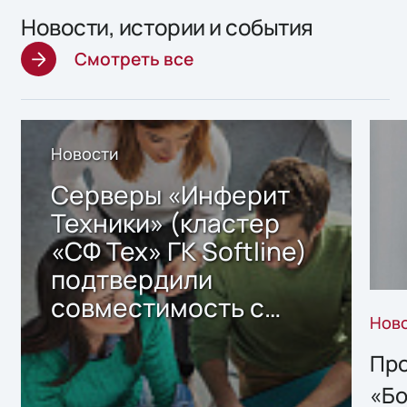
Новости, истории и события
Смотреть все
Новости
Серверы «Инферит
Техники» (кластер
«СФ Тех» ГК Softline)
подтвердили
совместимость с
Нов
решением Sharx
Storage 2.x для
Про
хранения данных
«Бо