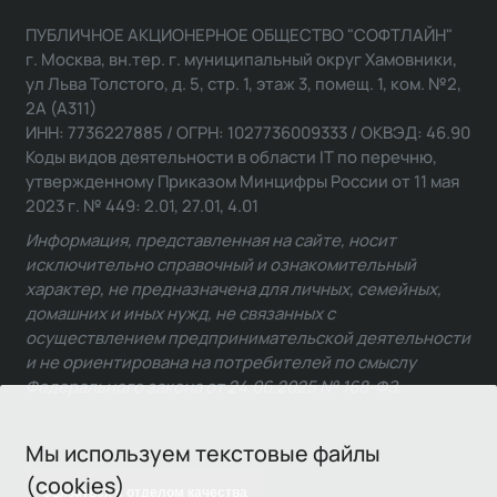
ПУБЛИЧНОЕ АКЦИОНЕРНОЕ ОБЩЕСТВО "СОФТЛАЙН"
г. Москва, вн.тер. г. муниципальный округ Хамовники,
ул Льва Толстого, д. 5, стр. 1, этаж 3, помещ. 1, ком. №2,
2А (А311)
ИНН: 7736227885 / ОГРН: 1027736009333 / ОКВЭД: 46.90
Коды видов деятельности в области IT по перечню,
утвержденному Приказом Минцифры России от 11 мая
2023 г. № 449: 2.01, 27.01, 4.01
Информация, представленная на сайте, носит
исключительно справочный и ознакомительный
характер, не предназначена для личных, семейных,
домашних и иных нужд, не связанных с
осуществлением предпринимательской деятельности
и не ориентирована на потребителей по смыслу
Федерального закона от 24.06.2025 № 168-ФЗ.
Мы используем текстовые файлы
(cookies)
Связаться с отделом качества