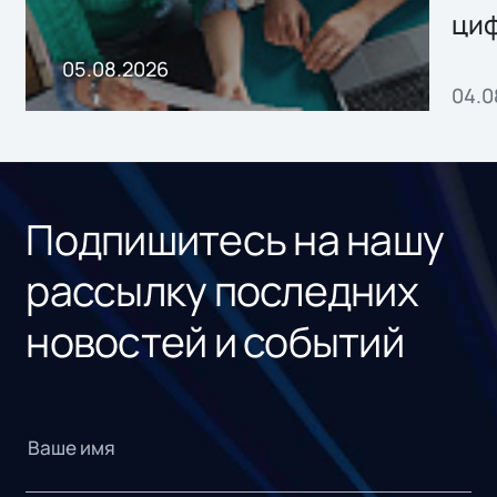
ци
пр
05.08.2026
04.0
без
ном
«1С
Подпишитесь на нашу
рассылку последних
новостей и событий