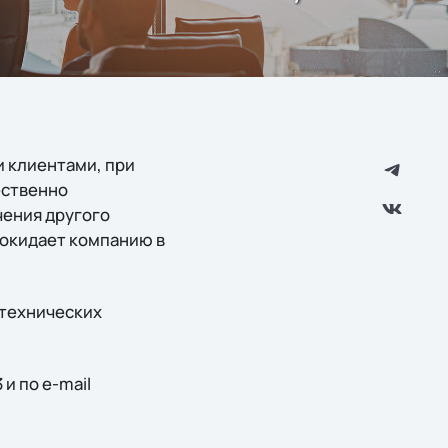
 клиентами, при
ественно
чения другого
покидает компанию в
 технических
 и по e-mail