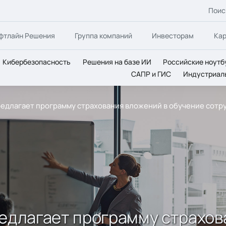
Поис
фтлайн Решения
Группа компаний
Инвесторам
Ка
Кибербезопасность
Решения на базе ИИ
Российские ноутб
САПР и ГИС
Индустриал
редлагает программу страхования вложений в обучение сотр
редлагает программу страхов