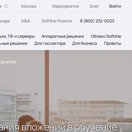
к
Москва
Мероприятия
Блог
Войти
рьера
M&A
Softline Finance
8 (800) 232-0023
уки, ПК и серверы
Аппаратные решения
Облако Softline
ьные решения
Для госсектора
Для бизнеса
Проекты
удников
ания вложений в обучение