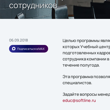
сотрудников
06.09.2018
Целью программы являе
которых Учебный центр 
Подписаться в MAX
подготовленных кадров
сотрудника компании в 
течение полугода.
Эта программа позволя
специалистов.
Задайте вопросы мене
educ@softline.ru