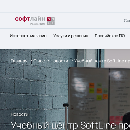
Со
Интернет-магазин
Услуги и решения
Российское ПО
Главная
О нас
Новости
Учебный центр SoftLine п
Новости
Учебный центр SoftLine п