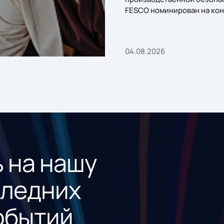
FESCO номинирован на кон
«1С:Проект года»
04.08.2026
 на нашу
следних
обытий