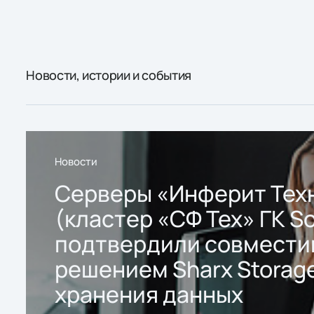
Новости, истории и события
Новости
Серверы «Инферит Тех
(кластер «СФ Тех» ГК So
подтвердили совмести
решением Sharx Storage
хранения данных