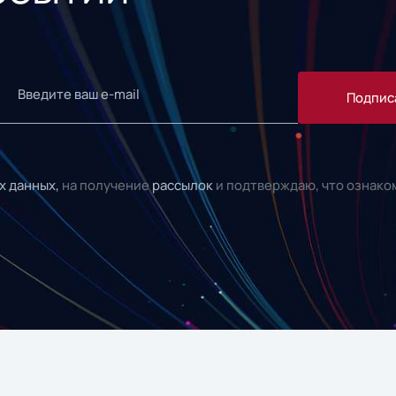
Подпис
х данных,
на получение
рассылок
и подтверждаю, что ознако