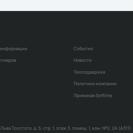
 информации
События
ртнеров
Новости
Техподдержка
Политики компании
Приемная Softline
ва Толстого, д. 5, стр. 1, этаж 3, помещ. 1, ком. №2, 2А (А311)