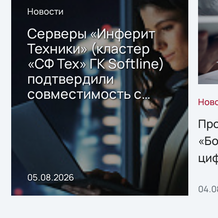
Новости
Серверы «Инферит
Техники» (кластер
«СФ Тех» ГК Softline)
подтвердили
совместимость с
Нов
решением Sharx
Storage 2.x для
Про
хранения данных
«Бо
ци
пр
05.08.2026
04.0
без
ном