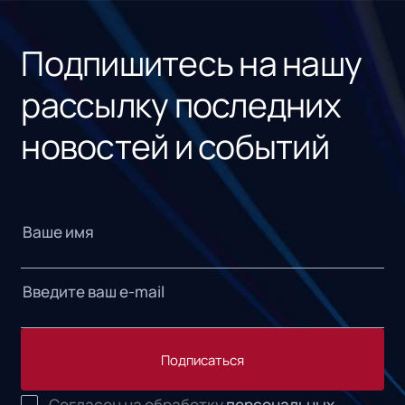
«1С
Подпишитесь на нашу
рассылку последних
новостей и событий
Подписаться
Согласен на обработку
персональных