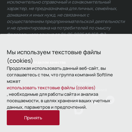
исключительно справочный и ознакомительный
характер, не предназначена для личных, семейных,
домашних и иных нужд, не связанных с
осуществлением предпринимательской деятельности
и не ориентирована на потребителей по смыслу
Федерального закона от 24.06.2025 № 168-ФЗ.
Мы используем текстовые файлы
(cookies)
Связаться с отделом качества
Продолжая использовать данный веб-сайт, вы
соглашаетесь с тем, что группа компаний Softline
может
Условия
© 1993—2026 Softline
использовать текстовые файлы (cookies)
использования
, необходимые для работы сайта и анализа
посещаемости, в целях хранения ваших учетных
Политика
данных, параметров и предпочтений.
конфиденциальности
Принять
16+