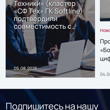
Техники» (кластер
«СФ Тех» ГК Softline)
подтвердили
совместимость с
Нов
решением Sharx
Storage 2.x для
Про
хранения данных
«Бо
ци
пр
05.08.2026
04.0
без
ном
«1С
Подпишитесь на нашу