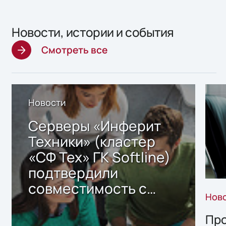
Новости, истории и события
Смотреть все
Новости
Серверы «Инферит
Техники» (кластер
«СФ Тех» ГК Softline)
подтвердили
совместимость с
Нов
решением Sharx
Storage 2.x для
Про