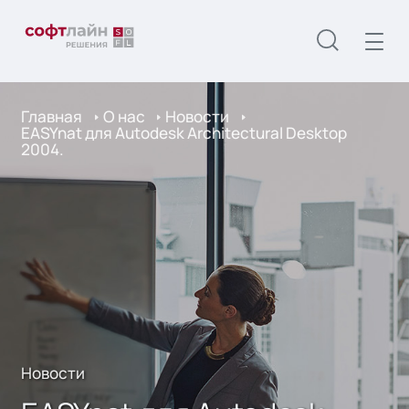
Главная
О нас
Новости
EASYnat для Autodesk Architectural Desktop
2004.
Новости