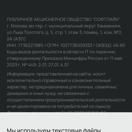
ПУБЛИЧНОЕ АКЦИОНЕРНОЕ ОБЩЕСТВО "СОФТЛАЙН"
г. Москва, вн.тер. г. муниципальный округ Хамовники,
ул Льва Толстого, д. 5, стр. 1, этаж 3, помещ. 1, ком. №2,
2А (А311)
ИНН: 7736227885 / ОГРН: 1027736009333 / ОКВЭД: 46.90
Коды видов деятельности в области IT по перечню,
утвержденному Приказом Минцифры России от 11 мая
2023 г. № 449: 2.01, 27.01, 4.01
Информация, представленная на сайте, носит
исключительно справочный и ознакомительный
характер, не предназначена для личных, семейных,
домашних и иных нужд, не связанных с
осуществлением предпринимательской деятельности
и не ориентирована на потребителей по смыслу
Федерального закона от 24.06.2025 № 168-ФЗ.
Мы используем текстовые файлы