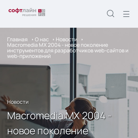
Главная
О нас
Новости
Macromedia MX 2004 - новое поколение
инструментов для разработчиков web-сайтов и
web-приложений
Новости
Macromedia MX 2004 -
новое поколение