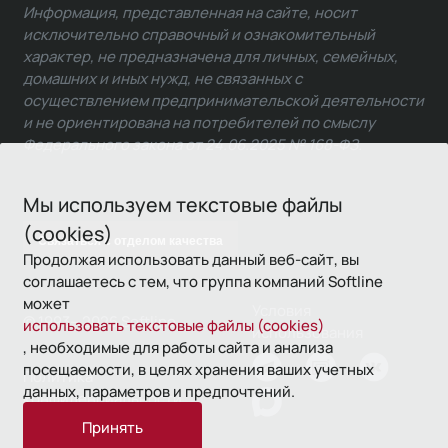
Информация, представленная на сайте, носит
исключительно справочный и ознакомительный
характер, не предназначена для личных, семейных,
домашних и иных нужд, не связанных с
осуществлением предпринимательской деятельности
и не ориентирована на потребителей по смыслу
Федерального закона от 24.06.2025 № 168-ФЗ.
Мы используем текстовые файлы
(cookies)
Связаться с отделом качества
Продолжая использовать данный веб-сайт, вы
соглашаетесь с тем, что группа компаний Softline
может
Условия
© 1993—2026 Softline
использовать текстовые файлы (cookies)
использования
, необходимые для работы сайта и анализа
посещаемости, в целях хранения ваших учетных
Политика
данных, параметров и предпочтений.
конфиденциальности
Принять
16+