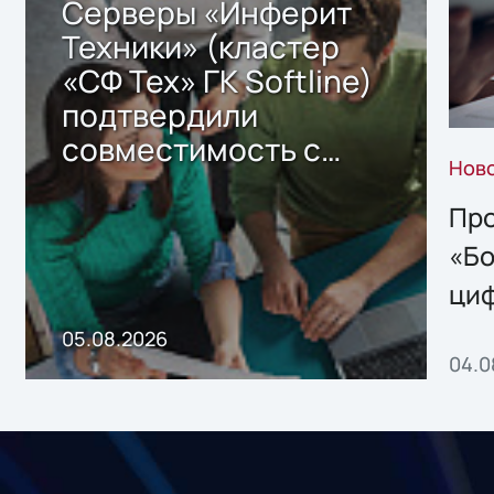
Серверы «Инферит
Техники» (кластер
«СФ Тех» ГК Softline)
подтвердили
совместимость с
Нов
решением Sharx
Storage 2.x для
Про
хранения данных
«Бо
ци
пр
05.08.2026
04.0
без
ном
«1С