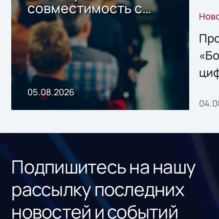
совместимость с
Нов
решением Sharx
Storage 2.x для
Про
хранения данных
«Бо
ци
пр
05.08.2026
04.0
без
ном
«1С
Подпишитесь на нашу
рассылку последних
новостей и событий