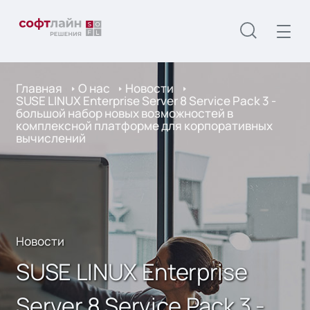
Главная
О нас
Новости
SUSE LINUX Enterprise Server 8 Service Pack 3 -
большой набор новых возможностей в
комплексной платформе для корпоративных
вычислений
Новости
SUSE LINUX Enterprise
Server 8 Service Pack 3 -