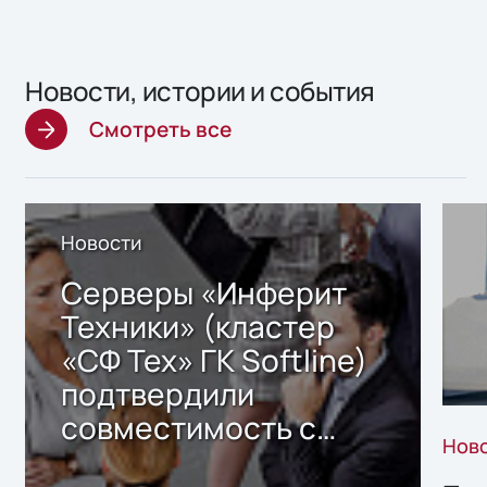
Новости, истории и события
Смотреть все
Новости
Серверы «Инферит
Техники» (кластер
«СФ Тех» ГК Softline)
подтвердили
совместимость с
Нов
решением Sharx