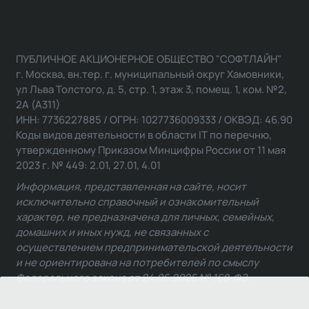
ПУБЛИЧНОЕ АКЦИОНЕРНОЕ ОБЩЕСТВО "СОФТЛАЙН"
г. Москва, вн.тер. г. муниципальный округ Хамовники,
ул Льва Толстого, д. 5, стр. 1, этаж 3, помещ. 1, ком. №2,
2А (А311)
ИНН: 7736227885 / ОГРН: 1027736009333 / ОКВЭД: 46.90
Коды видов деятельности в области IT по перечню,
утвержденному Приказом Минцифры России от 11 мая
2023 г. № 449: 2.01, 27.01, 4.01
Информация, представленная на сайте, носит
исключительно справочный и ознакомительный
характер, не предназначена для личных, семейных,
домашних и иных нужд, не связанных с
осуществлением предпринимательской деятельности
и не ориентирована на потребителей по смыслу
Федерального закона от 24.06.2025 № 168-ФЗ.