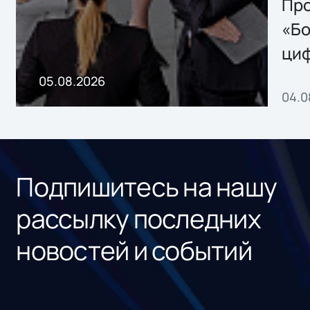
Storage 2.x для
Про
хранения данных
«Бо
ци
пр
05.08.2026
04.0
без
ном
«1С
Подпишитесь на нашу
рассылку последних
новостей и событий