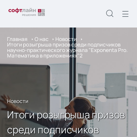
Главная
О нас
Новости
Итоги розыгрыша призов среди подписчиков
научно-практического журнала "Exponenta Pro.
Математика в приложениях"2
Новости
Итоги розыгрыша призов
среди подписчиков