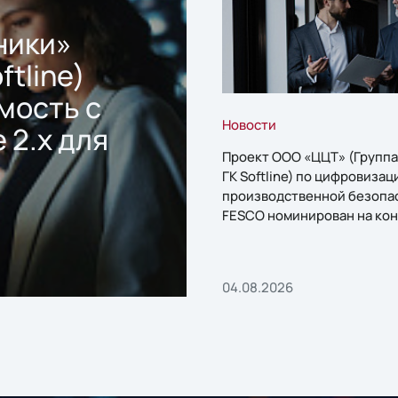
ники»
ftline)
мость с
Новости
 2.x для
Проект ООО «ЦЦТ» (Группа
ГК Softline) по цифровизац
производственной безопа
FESCO номинирован на кон
«1С:Проект года»
04.08.2026