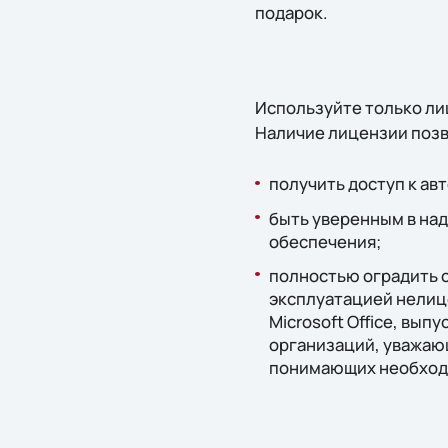
подарок.
Используйте только лиц
Наличие лицензии позв
получить доступ к ав
быть уверенным в на
обеспечения;
полностью оградить с
эксплуатацией нелиц
Microsoft Office, вып
организаций, уважаю
понимающих необходи