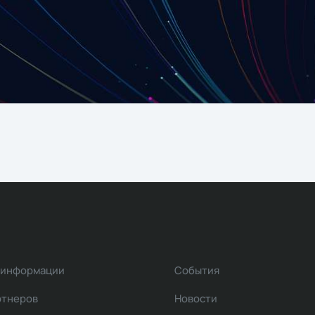
 информации
События
ртнеров
Новости