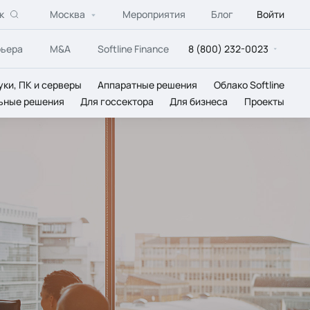
к
Москва
Мероприятия
Блог
Войти
рьера
M&A
Softline Finance
8 (800) 232-0023
уки, ПК и серверы
Аппаратные решения
Облако Softline
ьные решения
Для госсектора
Для бизнеса
Проекты