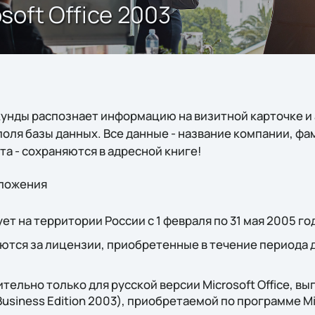
oft Office 2003
кунды распознает информацию на визитной карточке и
оля базы данных. Все данные - название компании, фам
та - сохраняются в адресной книге!
дложения
т на территории России с 1 февраля по 31 мая 2005 го
ются за лицензии, приобретенные в течение периода 
ельно только для русской версии Microsoft Office, вы
 Business Edition 2003), приобретаемой по программе Mi