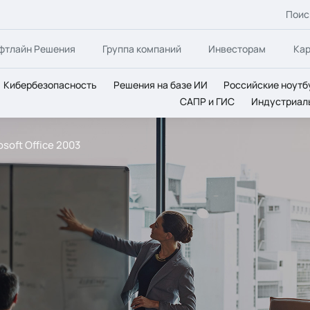
Поис
фтлайн Решения
Группа компаний
Инвесторам
Ка
Кибербезопасность
Решения на базе ИИ
Российские ноутб
САПР и ГИС
Индустриал
soft Office 2003