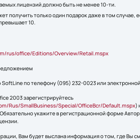
аемых лицензий должно быть не менее 10-ти.
ет получить только один подарок даже в том случае, 
превышает 10.
m/rus/office/Editions/Overview/Retail.mspx
предложением
 SoftLine по телефону (095) 232-0023 или электронно
fice 2003 зарегистрируйтесь
com/Rus/SmallBusiness/Special/OfficeBcr/Default.mspx
)
. Обязательно укажите в регистрационной форме Авт
цензии.
рации, Вам будет выслана информация о том, где Вы с