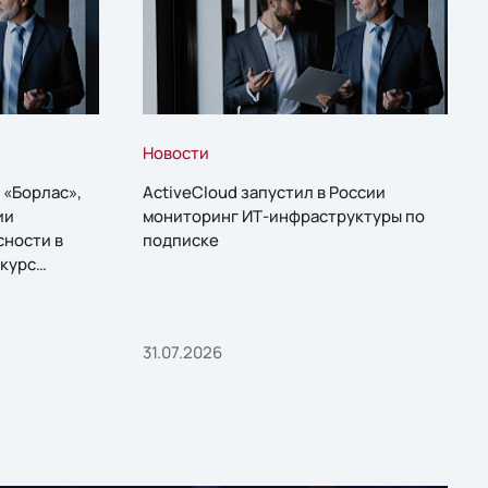
Новости
 «Борлас»,
ActiveCloud запустил в России
ии
мониторинг ИТ-инфраструктуры по
сности в
подписке
курс
31.07.2026