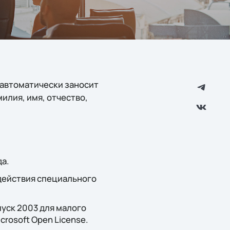
 автоматически заносит
илия, имя, отчество,
да.
действия специального
пуск 2003 для малого
crosoft Open License.