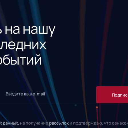
 на нашу
следних
обытий
Подпис
х данных,
на получение
рассылок
и подтверждаю, что ознако