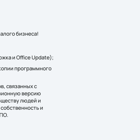
малого бизнеса!
ка и Office Update);
 копии программного
в, связанных с
зионную версию
обществу людей и
 собственность и
ПО.