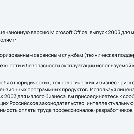
ензионную версию Microsoft Office, выпуск 2003 для 
оляет:
торизованным сервисным службам (техническая поддерж
дежности и безопасности эксплуатации используемой
ебя от юридических, технологических и бизнес - риско
ензионных программных продуктов. Используя лицен
уск 2003 для малого бизнеса, вы присоединяетесь к со
щих Российское законодательство, интеллектуальную
мость оплаты труда профессионалов-разработчиков 