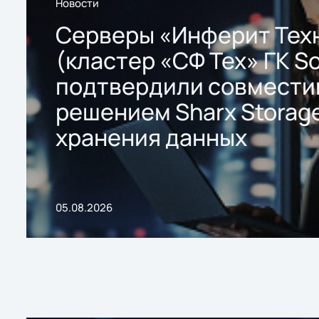
Новости
Серверы «Инферит Тех
(кластер «СФ Тех» ГК So
подтвердили совмести
решением Sharx Storage
хранения данных
05.08.2026