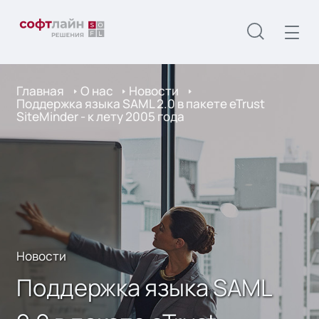
Главная
О нас
Новости
Поддержка языка SAML 2.0 в пакете eTrust
SiteMinder - к лету 2005 года
Новости
Поддержка языка SAML