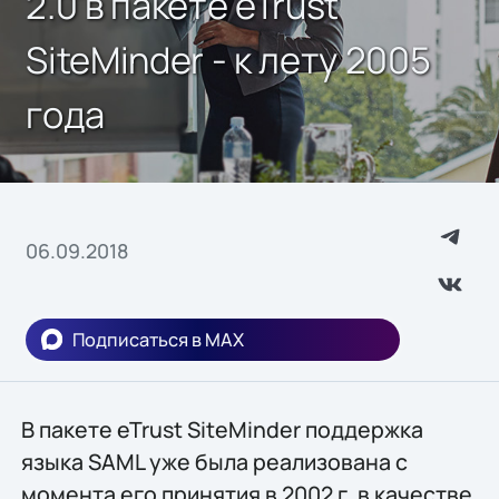
2.0 в пакете eTrust
SiteMinder - к лету 2005
года
06.09.2018
Подписаться в MAX
В пакете eTrust SiteMinder поддержка
языка SAML уже была реализована с
момента его принятия в 2002 г. в качестве