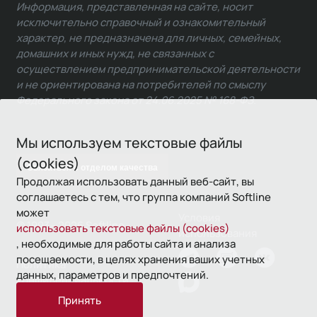
Информация, представленная на сайте, носит
исключительно справочный и ознакомительный
характер, не предназначена для личных, семейных,
домашних и иных нужд, не связанных с
осуществлением предпринимательской деятельности
и не ориентирована на потребителей по смыслу
Федерального закона от 24.06.2025 № 168-ФЗ.
Мы используем текстовые файлы
(cookies)
Связаться с отделом качества
Продолжая использовать данный веб-сайт, вы
соглашаетесь с тем, что группа компаний Softline
может
Условия
© 1993—2026 Softline
использовать текстовые файлы (cookies)
использования
, необходимые для работы сайта и анализа
посещаемости, в целях хранения ваших учетных
Политика
данных, параметров и предпочтений.
конфиденциальности
Принять
16+