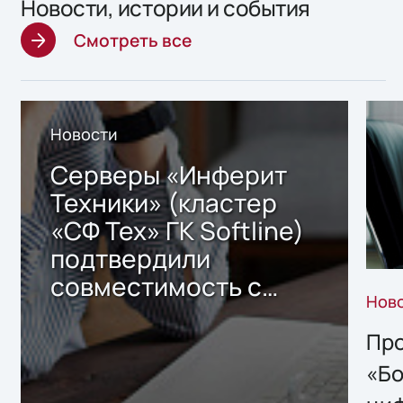
Новости, истории и события
Смотреть все
Новости
Серверы «Инферит
Техники» (кластер
«СФ Тех» ГК Softline)
подтвердили
совместимость с
Нов
решением Sharx
Storage 2.x для
Про
хранения данных
«Бо