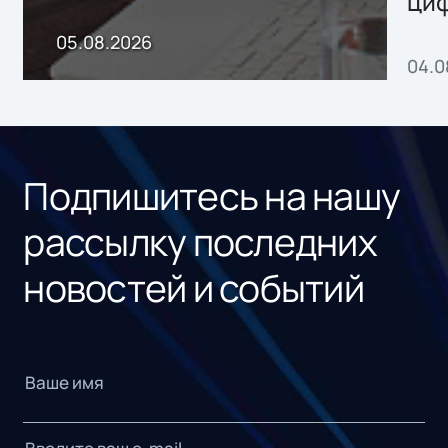
ци
пр
05.08.2026
04.0
без
ном
«1С
Подпишитесь на нашу
рассылку последних
новостей и событий