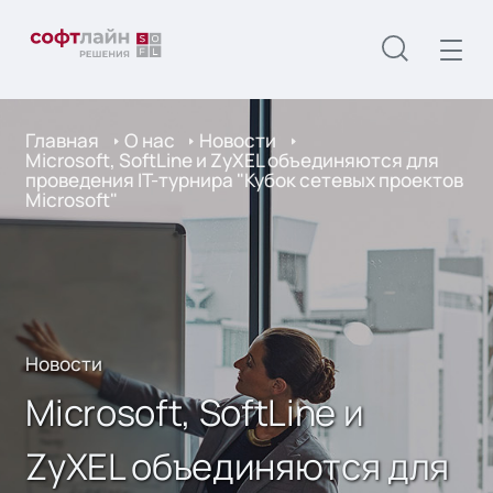
Главная
О нас
Новости
Microsoft, SoftLine и ZyXEL объединяются для
проведения IT-турнира "Кубок сетевых проектов
Microsoft"
Новости
Microsoft, SoftLine и
ZyXEL объединяются для