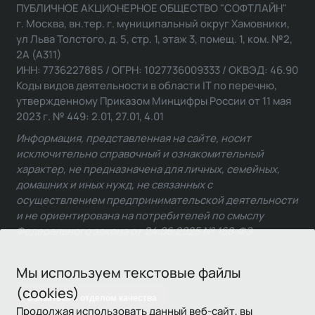
ПУБЛИЧНОЕ АКЦИОНЕРНОЕ ОБЩЕСТВО "СОФТЛАЙН"
г. Москва, вн.тер. г. муниципальный округ Хамовники,
ул Льва Толстого, д. 5, стр. 1, этаж 3, помещ. 1, ком. №2,
2А (А311)
ИНН: 7736227885 / ОГРН: 1027736009333 / ОКВЭД: 46.90
Коды видов деятельности в области IT по перечню,
утвержденному Приказом Минцифры России от 11 мая
2023 г. № 449: 2.01, 27.01, 4.01
Информация, представленная на сайте, носит
исключительно справочный и ознакомительный
характер, не предназначена для личных, семейных,
домашних и иных нужд, не связанных с
осуществлением предпринимательской деятельности
и не ориентирована на потребителей по смыслу
Федерального закона от 24.06.2025 № 168-ФЗ.
Мы используем текстовые файлы
(cookies)
Связаться с отделом качества
Продолжая использовать данный веб-сайт, вы