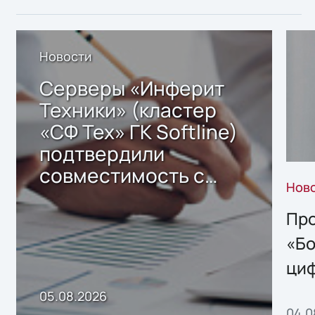
Новости
Серверы «Инферит
Техники» (кластер
«СФ Тех» ГК Softline)
подтвердили
совместимость с
Нов
решением Sharx
Storage 2.x для
Про
хранения данных
«Бо
ци
пр
05.08.2026
04.0