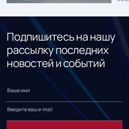
без
ном
«1С
Подпишитесь на нашу
рассылку последних
новостей и событий