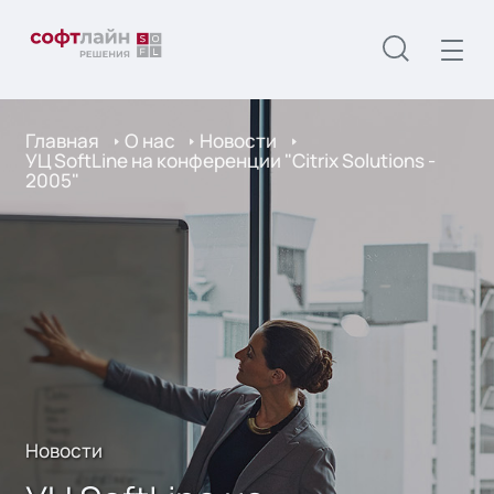
Главная
О нас
Новости
УЦ SoftLine на конференции "Citrix Solutions -
2005"
Новости