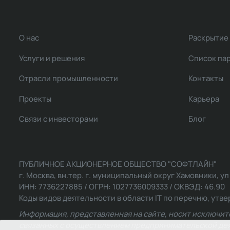
О нас
Раскрытие
Услуги и решения
Список па
Отрасли промышленности
Контакты
Проекты
Карьера
Связи с инвесторами
Блог
ПУБЛИЧНОЕ АКЦИОНЕРНОЕ ОБЩЕСТВО "СОФТЛАЙН"
г. Москва, вн.тер. г. муниципальный округ Хамовники, ул Ль
ИНН: 7736227885 / ОГРН: 1027736009333 / ОКВЭД: 46.90
Коды видов деятельности в области IT по перечню, утвер
Информация, представленная на сайте, носит исключит
связанных с осуществлением предпринимательской деят