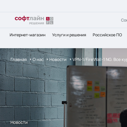
Со
Интернет-магазин
Услуги и решения
Российское ПО
Главная
О нас
Новости
VPN-1/FireWall-1 NG. Все к
Новости