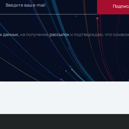
Подпис
х данных,
на получение
рассылок
и подтверждаю, что ознако