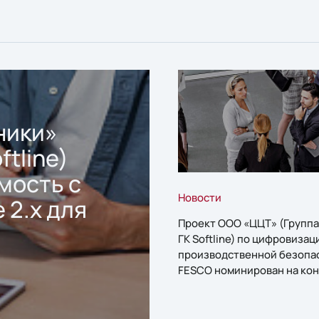
ники»
ftline)
мость с
Новости
 2.x для
Проект ООО «ЦЦТ» (Группа
ГК Softline) по цифровизац
производственной безопа
FESCO номинирован на кон
«1С:Проект года»