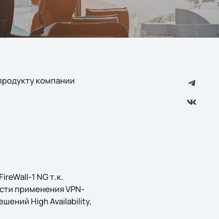
 продукту компании
eWall-1 NG т.к.
асти применения VPN-
ений High Availability,