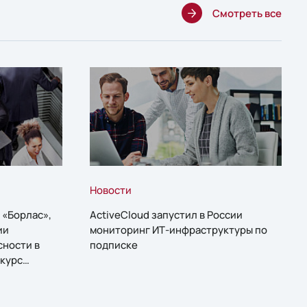
Смотреть все
Новости
 «Борлас»,
ActiveCloud запустил в России
ии
мониторинг ИТ-инфраструктуры по
сности в
подписке
курс