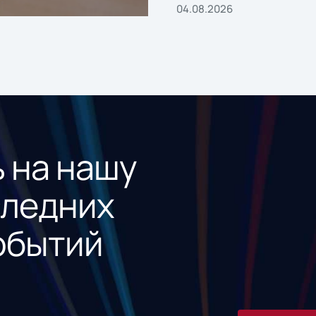
04.08.2026
 на нашу
следних
обытий