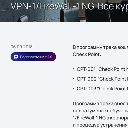
VPN-1/FireWall-1 NG. Все ку
06.09.2018
В программу трека вошл
Check Point:
Подписаться в MAX
CPT-001 "Check Point N
CPT-002 "Check Point N
CPT-003 "Check Point N
Программа трека обеспе
подразумевает обучени
1/FireWall-1 NG в корпо
и процедур устранения