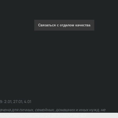
Связаться с отделом качества
.01, 27.01, 4.01
чена для личных, семейных, домашних и иных нужд, не
едерального закона от 24.06.2025 № 168-ФЗ.