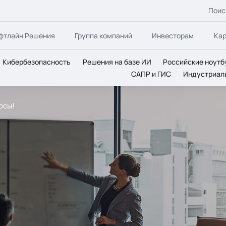
Поис
фтлайн Решения
Группа компаний
Инвесторам
Ка
Кибербезопасность
Решения на базе ИИ
Российские ноутб
САПР и ГИС
Индустриал
урсы!