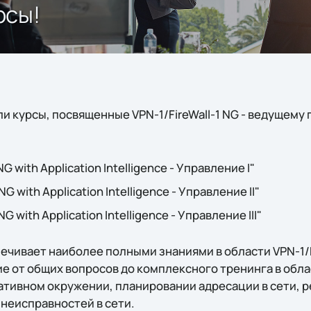
рсы!
и курсы, посвященные VPN-1/FireWall-1 NG - ведущему
G with Application Intelligence - Управление I"
G with Application Intelligence - Управление II"
G with Application Intelligence - Управление III"
чивает наиболее полными знаниями в области VPN-1/Fir
е от общих вопросов до комплексного тренинга в обл
ративном окружении, планировании адресации в сети, реш
 неисправностей в сети.