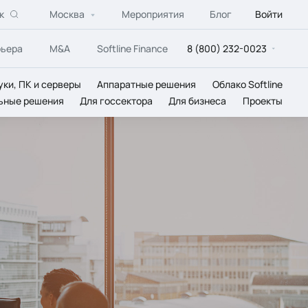
к
Москва
Мероприятия
Блог
Войти
рьера
M&A
Softline Finance
8 (800) 232-0023
уки, ПК и серверы
Аппаратные решения
Облако Softline
ьные решения
Для госсектора
Для бизнеса
Проекты