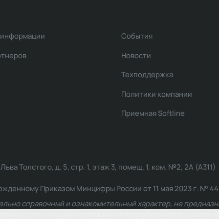
 информации
События
ртнеров
Новости
Техподдержка
Политики компании
Приемная Softline
ва Толстого, д. 5, стр. 1, этаж 3, помещ. 1, ком. №2, 2А (А311)
жденному Приказом Минцифры России от 11 мая 2023 г. № 449: 2
ельно справочный и ознакомительный характер, не предназна
ельности и не ориентирована на потребителей по смыслу Ф