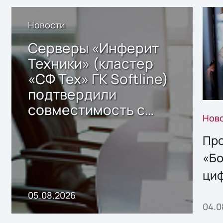
Новости
Серверы «Инферит
Техники» (кластер
«СФ Тех» ГК Softline)
подтвердили
совместимость с
Нов
решением Sharx
Storage 2.x для
Про
хранения данных
«Бо
ци
пр
05.08.2026
04.0
без