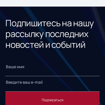
ном
«1С
Подпишитесь на нашу
рассылку последних
новостей и событий
Подписаться