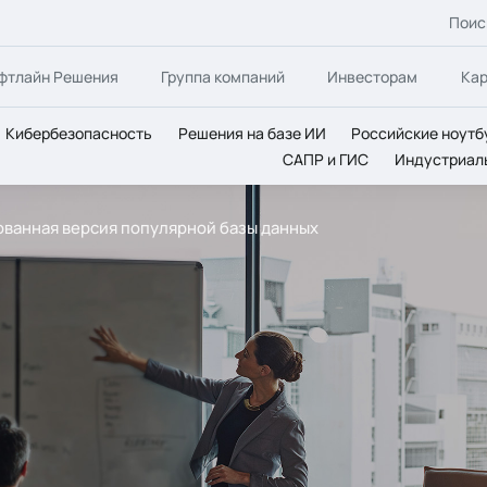
Поис
фтлайн Решения
Группа компаний
Инвесторам
Ка
Кибербезопасность
Решения на базе ИИ
Российские ноутб
САПР и ГИС
Индустриал
ованная версия популярной базы данных