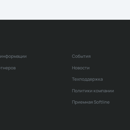
 информации
События
ртнеров
Новости
Техподдержка
Политики компании
Приемная Softline