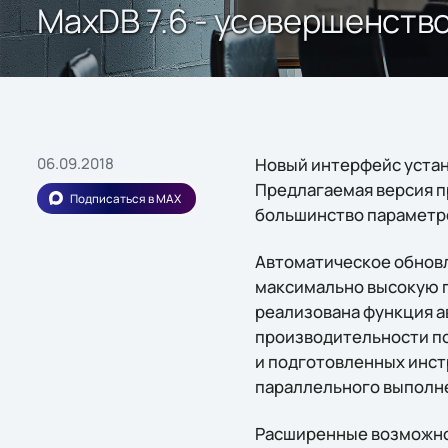
MaxDB 7.6 - усовершенств
06.09.2018
Новый интерфейс устан
Предлагаемая версия п
Подписаться в MAX
большинство параметро
Автоматическое обновл
максимально высокую п
реализована функция а
производительности п
и подготовленных инст
параллельного выполн
Расширенные возможнос