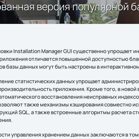
ованная версия популярной 
овки Installation Manager GUI существенно упрощает 
риложения отличается повышенной доступностью благ
в базы данных могут быть настроены в интерактивно
ение статистических данных упрощает администриров
роизводительность приложения. Кроме того, в новой 
втоматического восстановления неисправных индексо
озволяют также механизмы кэширования совместно ис
рукций SQL, а также встроенные алгоритмы расчета ст
ения.
ти управления хранением данных заключаются в том,