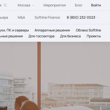
к
Москва
Мероприятия
Блог
Войти
рьера
M&A
Softline Finance
8 (800) 232-0023
уки, ПК и серверы
Аппаратные решения
Облако Softline
ьные решения
Для госсектора
Для бизнеса
Проекты