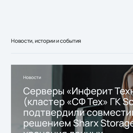
Новости, истории и события
Новости
Серверы «Инферит Тех
(кластер «СФ Тех» ГК So
подтвердили совмести
решением Sharx Storage