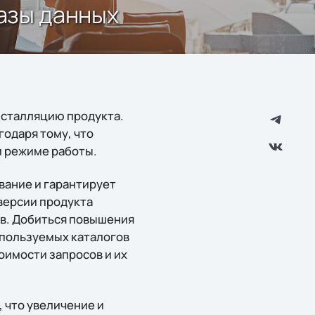
базы данных
инсталляцию продукта.
одаря тому, что
м режиме работы.
ание и гарантирует
версии продукта
в. Добиться повышения
пользуемых каталогов
оимости запросов и их
 что увеличение и