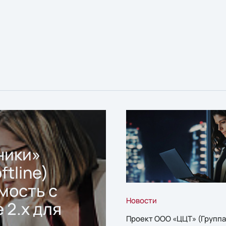
ники»
ftline)
мость с
Новости
 2.x для
Проект ООО «ЦЦТ» (Группа