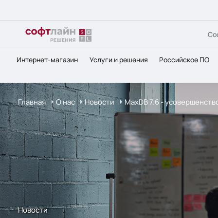
Со
Интернет-магазин
Услуги и решения
Российское ПО
Главная
О нас
Новости
MaxDB 7.6 - усовершенств
Новости