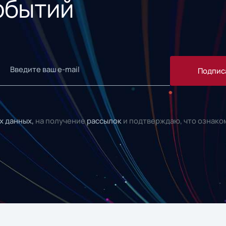
обытий
Подпис
х данных,
на получение
рассылок
и подтверждаю, что ознако