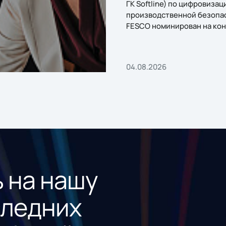
ГК Softline) по цифровизац
производственной безопа
FESCO номинирован на кон
«1С:Проект года»
04.08.2026
 на нашу
следних