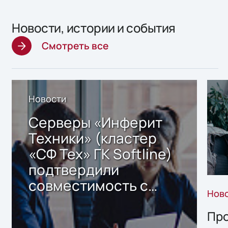
Новости, истории и события
Смотреть все
Новости
Серверы «Инферит
Техники» (кластер
«СФ Тех» ГК Softline)
подтвердили
совместимость с
Нов
решением Sharx
Storage 2.x для
Про