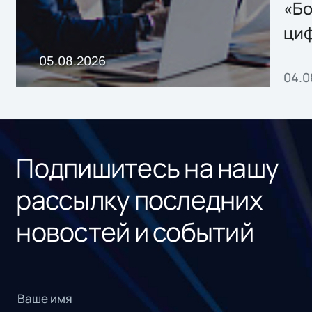
хранения данных
«Бо
ци
пр
05.08.2026
04.0
без
ном
«1С
Подпишитесь на нашу
рассылку последних
новостей и событий