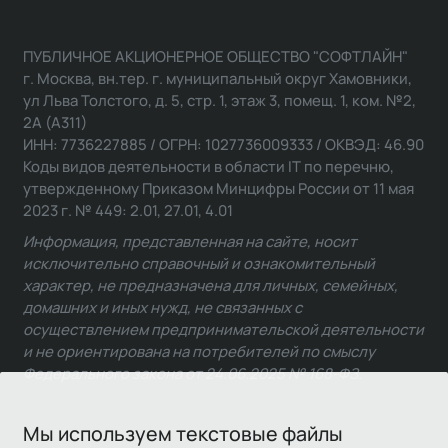
ПУБЛИЧНОЕ АКЦИОНЕРНОЕ ОБЩЕСТВО "СОФТЛАЙН"
г. Москва, вн.тер. г. муниципальный округ Хамовники,
ул Льва Толстого, д. 5, стр. 1, этаж 3, помещ. 1, ком. №2,
2А (А311)
ИНН: 7736227885 / ОГРН: 1027736009333 / ОКВЭД: 46.90
Коды видов деятельности в области IT по перечню,
утвержденному Приказом Минцифры России от 11 мая
2023 г. № 449: 2.01, 27.01, 4.01
Информация, представленная на сайте, носит
исключительно справочный и ознакомительный
характер, не предназначена для личных, семейных,
домашних и иных нужд, не связанных с
осуществлением предпринимательской деятельности
и не ориентирована на потребителей по смыслу
Федерального закона от 24.06.2025 № 168-ФЗ.
Мы используем текстовые файлы