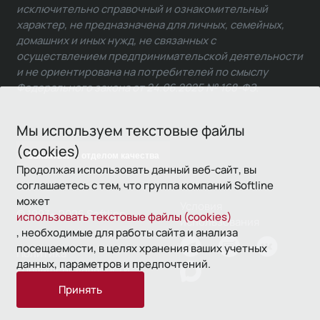
исключительно справочный и ознакомительный
характер, не предназначена для личных, семейных,
домашних и иных нужд, не связанных с
осуществлением предпринимательской деятельности
и не ориентирована на потребителей по смыслу
Федерального закона от 24.06.2025 № 168-ФЗ.
Мы используем текстовые файлы
(cookies)
Связаться с отделом качества
Продолжая использовать данный веб-сайт, вы
соглашаетесь с тем, что группа компаний Softline
может
Условия
© 1993—2026 Softline
использовать текстовые файлы (cookies)
использования
, необходимые для работы сайта и анализа
посещаемости, в целях хранения ваших учетных
Политика
данных, параметров и предпочтений.
конфиденциальности
Принять
16+