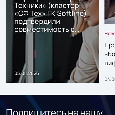
Техники» (кластер
«СФ Тех» ГК Softline)
подтвердили
совместимость с
Нов
решением Sharx
Storage 2.x для
Про
хранения данных
«Бо
ци
пр
05.08.2026
04.0
без
ном
«1С
Подпишитесь на нашу