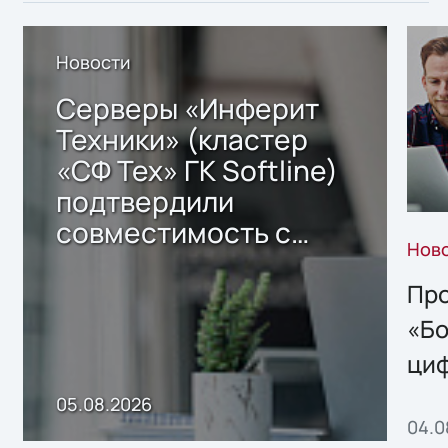
Новости
Серверы «Инферит
Техники» (кластер
«СФ Тех» ГК Softline)
подтвердили
совместимость с
Нов
решением Sharx
Storage 2.x для
Про
хранения данных
«Бо
ци
пр
05.08.2026
04.0
без