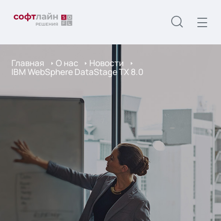
Главная
О нас
Новости
IBM WebSphere DataStage TX 8.0