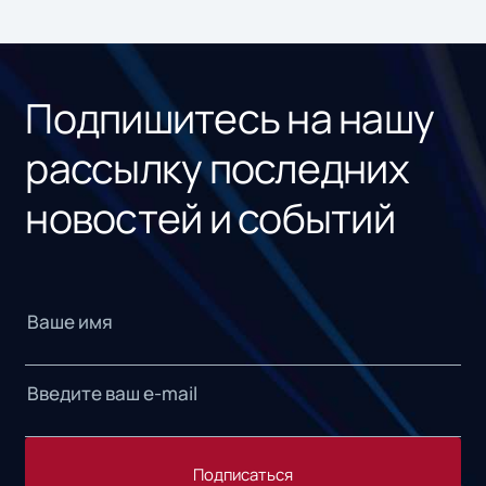
ном
«1С
Подпишитесь на нашу
рассылку последних
новостей и событий
Подписаться