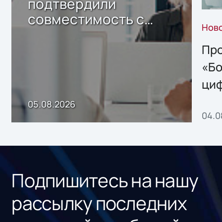
подтвердили
совместимость с
Нов
решением Sharx
Storage 2.x для
Про
хранения данных
«Бо
ци
пр
05.08.2026
04.0
без
ном
«1С
Подпишитесь на нашу
рассылку последних