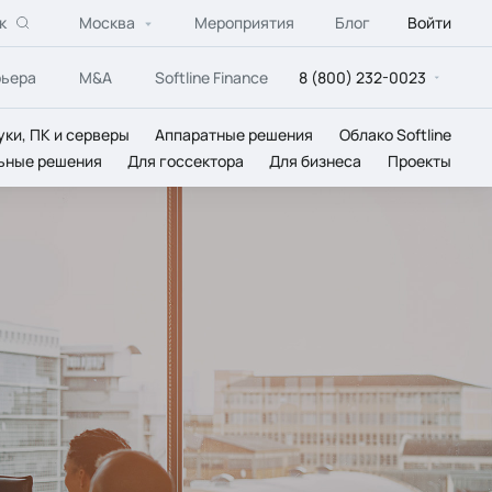
к
Москва
Мероприятия
Блог
Войти
рьера
M&A
Softline Finance
8 (800) 232-0023
уки, ПК и серверы
Аппаратные решения
Облако Softline
ьные решения
Для госсектора
Для бизнеса
Проекты