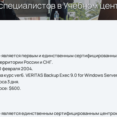
 специалистов в Учебном цент
e является первым и единственным сертифицированны
территории России и СНГ.
0 февраля 2004.
 курс ver6. VERITAS Backup Exec 9.0 for Windows Serve
са 3 дня.
рсе: $600.
e является единственным сертифицированным центром