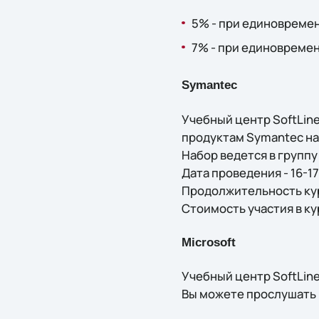
5% - при единовремен
7% - при единовремен
Symantec
Учебный центр SoftLin
продуктам Symantec на
Набор ведется в группу 
Дата проведения - 16-1
Продолжительность кур
Стоимость участия в ку
Microsoft
Учебный центр SoftLin
Вы можете прослушать 