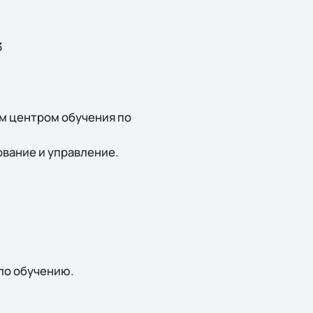
3
м центром обучения по
рование и управление.
 по обучению.