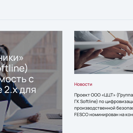
ники»
ftline)
мость с
Новости
 2.x для
Проект ООО «ЦЦТ» (Группа
ГК Softline) по цифровизац
производственной безопа
FESCO номинирован на кон
«1С:Проект года»