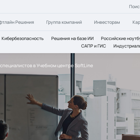
Поис
фтлайн Решения
Группа компаний
Инвесторам
Ка
Кибербезопасность
Решения на базе ИИ
Российские ноутб
САПР и ГИС
Индустриал
 специалистов в Учебном центре SoftLine