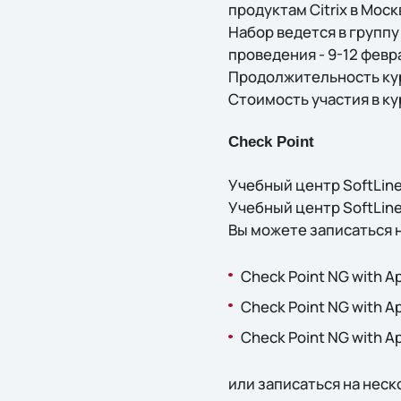
продуктам Citrix в Моск
Набор ведется в группу 
проведения - 9-12 февр
Продолжительность кур
Стоимость участия в ку
Check Point
Учебный центр SoftLin
Учебный центр SoftLin
Вы можете записаться 
Check Point NG with Ap
Check Point NG with Ap
Check Point NG with Ap
или записаться на неск