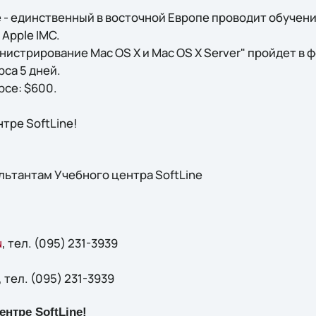
 - единственный в восточной Европе проводит обучение
Apple IMC.
истрирование Mac OS X и Mac OS X Server" пройдет в ф
са 5 дней.
рсе: $600.
тре SoftLine!
льтантам Учебного центра SoftLine
u
, тел. (095) 231-3939
, тел. (095) 231-3939
нтре SoftLine!