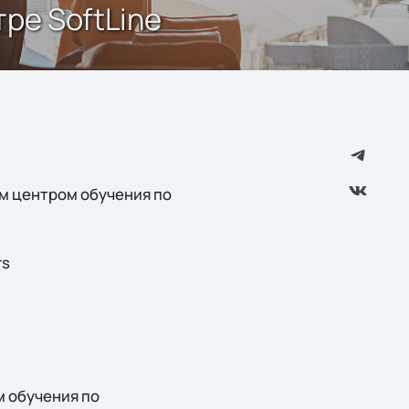
ре SoftLine
м центром обучения по
rs
 обучения по