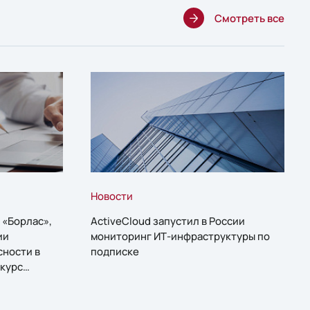
Смотреть все
Новости
 «Борлас»,
ActiveCloud запустил в России
ии
мониторинг ИТ-инфраструктуры по
сности в
подписке
курс