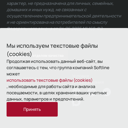
характер, не предназначена для личных, семейных,
домашних и иных нужд, не связанных с
осуществлением предпринимательской деятельности
и не ориентирована на потребителей по смыслу
Федерального закона от 24.06.2025 № 168-ФЗ.
Мы используем текстовые файлы
(cookies)
Связаться с отделом качества
Продолжая использовать данный веб-сайт, вы
соглашаетесь с тем, что группа компаний Softline
может
Условия
© 1993—2026 Softline
использовать текстовые файлы (cookies)
использования
, необходимые для работы сайта и анализа
посещаемости, в целях хранения ваших учетных
Политика
данных, параметров и предпочтений.
конфиденциальности
Принять
16+