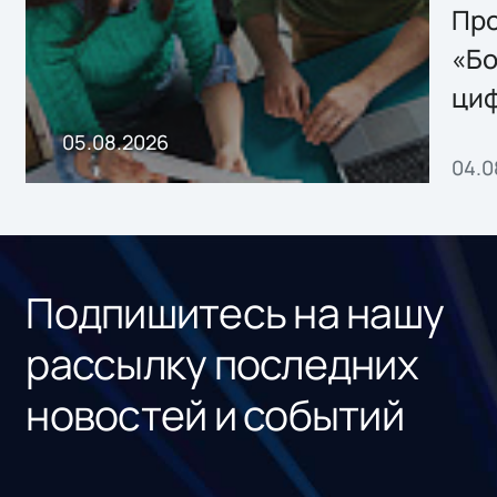
Storage 2.x для
Про
хранения данных
«Бо
ци
пр
05.08.2026
04.0
без
ном
«1С
Подпишитесь на нашу
рассылку последних
новостей и событий