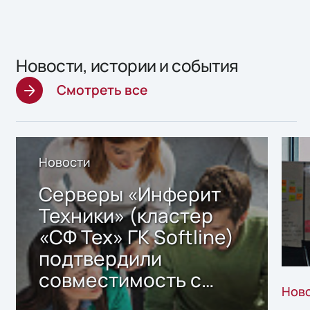
Новости, истории и события
Смотреть все
Новости
Серверы «Инферит
Техники» (кластер
«СФ Тех» ГК Softline)
подтвердили
совместимость с
Нов
решением Sharx