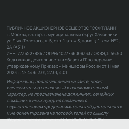
ПУБЛИЧНОЕ АКЦИОНЕРНОЕ ОБЩЕСТВО "СОФТЛАЙН"
г. Москва, вн.тер. г. муниципальный округ Хамовники,
ул Льва Толстого, д. 5, стр. 1, этаж 3, помещ. 1, ком. №2,
2А (А311)
ИНН: 7736227885 / ОГРН: 1027736009333 / ОКВЭД: 46.90
Коды видов деятельности в области IT по перечню,
утвержденному Приказом Минцифры России от 11 мая
2023 г. № 449: 2.01, 27.01, 4.01
Информация, представленная на сайте, носит
исключительно справочный и ознакомительный
характер, не предназначена для личных, семейных,
домашних и иных нужд, не связанных с
осуществлением предпринимательской деятельности
и не ориентирована на потребителей по смыслу
Федерального закона от 24.06.2025 № 168-ФЗ.