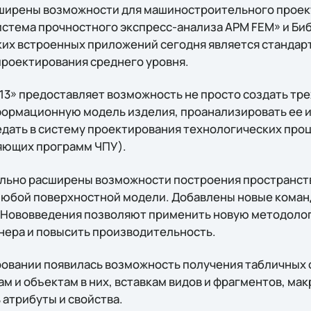
ширены возможности для машиностроительного проект
стема прочностного экспресс-анализа APM FEM» и Би
ких встроенных приложений сегодня является стандар
роектирования среднего уровня.
3» предоставляет возможность не просто создать тр
ормационную модель изделия, проанализировать ее и
едать в систему проектирования технологических проц
яющих программ ЧПУ).
ельно расширены возможности построения пространст
любой поверхностной модели. Добавлены новые коман
. Нововведения позволяют применить новую методоло
нера и повысить производительность.
овании появилась возможность получения табличных 
м и объектам в них, вставкам видов и фрагментов, ма
 атрибуты и свойства.