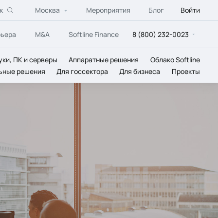
к
Москва
Мероприятия
Блог
Войти
рьера
M&A
Softline Finance
8 (800) 232-0023
уки, ПК и серверы
Аппаратные решения
Облако Softline
ьные решения
Для госсектора
Для бизнеса
Проекты