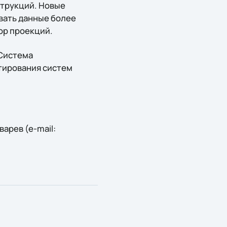
струкций. Новые
вать данные более
ор проекций.
Система
ктирования систем
арев (e-mail: