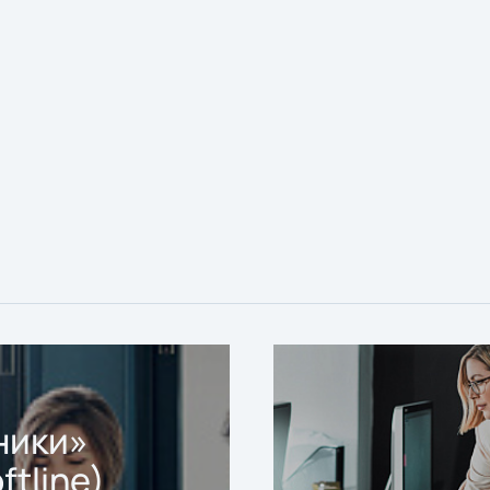
ники»
ftline)