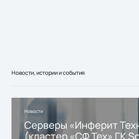
Новости, истории и события
Новости
Серверы «Инферит Тех
(кластер «СФ Тех» ГК So