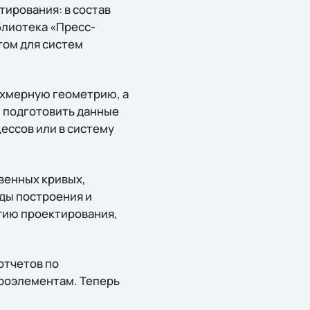
ирования: в состав
блиотека «Пресс-
том для систем
ехмерную геометрию, а
 подготовить данные
ессов или в систему
венных кривых,
ды построения и
гию проектирования,
отчетов по
кроэлементам. Теперь