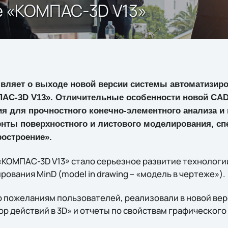
е «КОМПАС-3D V13»
вляет о выходе новой версии системы автоматизир
АС-3D V13». Отличительные особенности новой CAD
я для прочностного конечно-элементного анализа и 
нты поверхностного и листового моделирования, сп
остроение».
КОМПАС-3D V13» стало серьезное развитие технологи
ования MinD (model in drawing – «модель в чертеже»).
о пожеланиям пользователей, реализовали в новой ве
р действий в 3D» и отчеты по свойствам графического