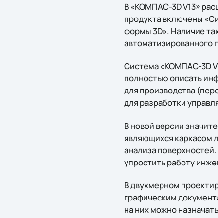
В «КОМПАС-3D V13» рас
продукта включены «Си
формы 3D». Наличие та
автоматизированного п
Система «КОМПАС-3D V1
полностью описать инф
для производства (пер
для разработки управл
В новой версии значит
являющихся каркасом 
анализа поверхностей
упростить работу инже
В двухмерном проектир
графическим документа
на них можно назначать