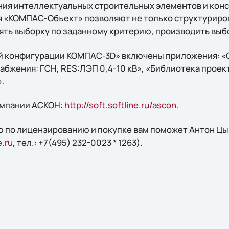
ния интеллектуальных строительных элементов и кон
 «КОМПАС-Объект» позволяют не только структуриро
лять выборку по заданному критерию, производить выб
ой конфигурации КОМПАС-3D» включены приложения: «
абжения: ГСН, RES:ЛЭП 0,4-10 кВ», «Библиотека прое
.
омпании АСКОН:
http://soft.softline.ru/ascon
.
 по лицензированию и покупке вам поможет Антон Цыв
.ru
, тел.: +7(495) 232-0023 * 1263).