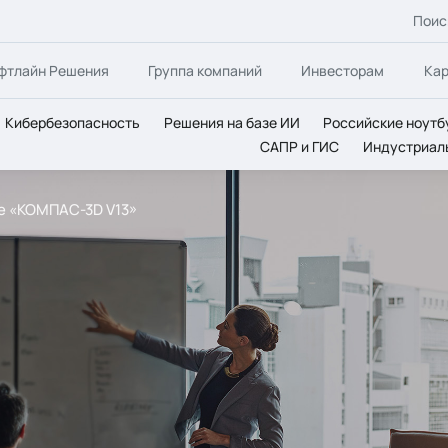
Поис
фтлайн Решения
Группа компаний
Инвесторам
Ка
Кибербезопасность
Решения на базе ИИ
Российские ноутб
САПР и ГИС
Индустриал
е «КОМПАС-3D V13»