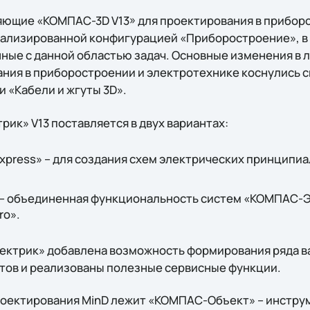
ющие «КОМПАС-3D V13» для проектирования в приборо
иализированной конфигурацией «Приборостроение», в
нные с данной областью задач. Основные изменения в 
ния в приборостроении и электротехнике коснулись
 «Кабели и жгуты 3D».
ик» V13 поставляется в двух вариантах:
press» – для создания схем электрических принципиа
 объединенная функциональность систем «КОМПАС-Э
ro».
ектрик» добавлена возможность формирования ряда 
тов и реализованы полезные сервисные функции.
роектирования MinD лежит «КОМПАС-Объект» – инструм