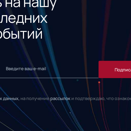
 на нашу
следних
обытий
Подпис
х данных,
на получение
рассылок
и подтверждаю, что ознако