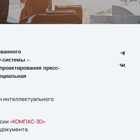
ованного
-системы –
проектирования пресс-
ециальная
и интеллектуального
рсии
«КОМПАС-3D»
 документа.