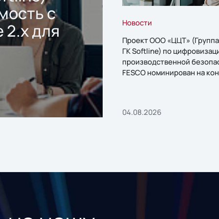
мость с
Новости
 2.x для
Проект ООО «ЦЦТ» (Группа
ГК Softline) по цифровизац
производственной безопа
FESCO номинирован на кон
«1С:Проект года»
04.08.2026