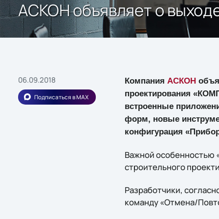
АСКОН объявляет о выход
06.09.2018
Компания
АСКОН
объя
проектирования «КОМП
Подписаться в MAX
встроенные приложени
форм, новые инструме
конфигурация «Прибор
Важной особенностью «
строительного проектир
Разработчики, согласн
команду «Отмена/Повто