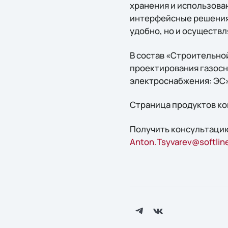
хранения и использова
интерфейсные решения
удобно, но и осуществ
В состав «Строительн
проектирования газосн
электроснабжения: ЭС»
Страница продуктов к
Получить конcультацию
Anton.Tsyvarev@softline