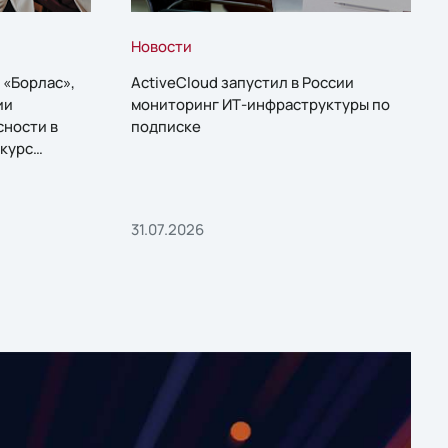
Новости
 «Борлас»,
ActiveCloud запустил в России
ии
мониторинг ИТ-инфраструктуры по
сности в
подписке
курс
31.07.2026