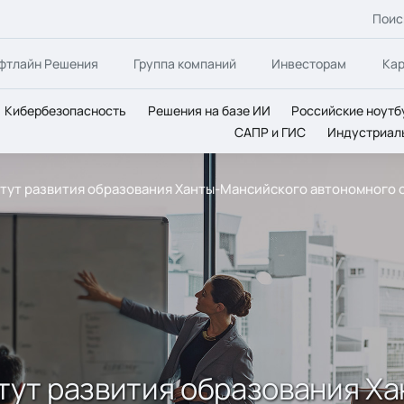
Поис
фтлайн Решения
Группа компаний
Инвесторам
Ка
Кибербезопасность
Решения на базе ИИ
Российские ноутб
САПР и ГИС
Индустриал
титут развития образования Ханты-Мансийского автономного
итут развития образования Х