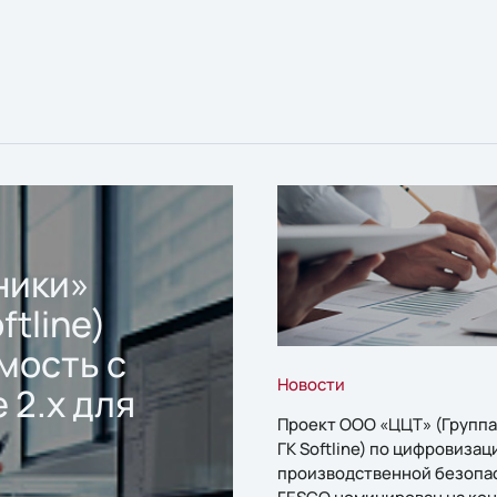
ники»
ftline)
мость с
Новости
 2.x для
Проект ООО «ЦЦТ» (Группа
ГК Softline) по цифровизац
производственной безопа