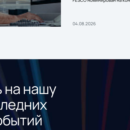
FESCO номинирован на кон
«1С:Проект года»
04.08.2026
 на нашу
следних
обытий