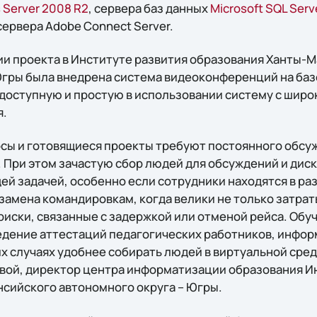
 Server 2008 R2
, сервера баз данных
Microsoft SQL Serv
сервера Adobe Connect Server.
ии проекта в Институте развития образования Ханты-
Югры была внедрена система видеоконференций на баз
л доступную и простую в использовании систему с ши
я.
сы и готовящиеся проекты требуют постоянного обсу
 При этом зачастую сбор людей для обсуждений и диск
ей задачей, особенно если сотрудники находятся в ра
замена командировкам, когда велики не только затраты
 риски, связанные с задержкой или отменой рейса. Обу
едение аттестаций педагогических работников, инфо
тих случаях удобнее собирать людей в виртуальной сред
вой, директор центра информатизации образования И
сийского автономного округа – Югры.