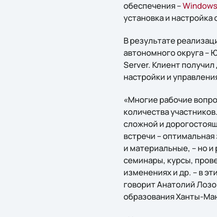
обеспечения –
Windows
установка и настройка 
В результате реализац
автономного округа – 
Server. Клиент получи
настройки и управлени
«Многие рабочие вопро
количества участников.
сложной и дорогостоящ
встречи – оптимальная 
и материальные, – но и
семинары, курсы, пров
изменениях и др. – в э
говорит Анатолий Лозо
образования Ханты-Ман