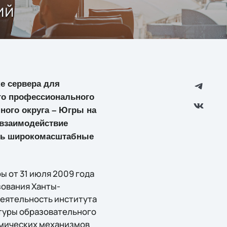
ий
ке сервера для
го профессионального
ного округа – Югры на
 взаимодействие
ать широкомасштабные
 от 31 июля 2009 года
ования Ханты-
Деятельность института
ктуры образовательного
омических механизмов