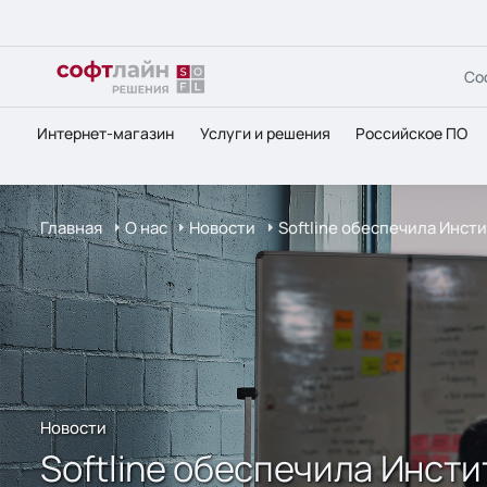
Со
Интернет-магазин
Услуги и решения
Российское ПО
Главная
О нас
Новости
Softline обеспечила Инс
Новости
Softline обеспечила Инст