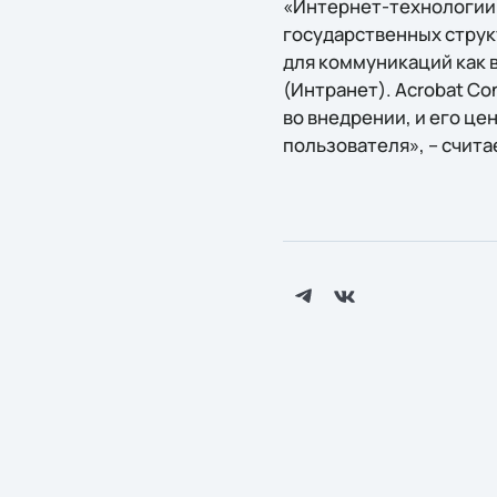
«Интернет-технологии 
государственных струк
для коммуникаций как в
(Интранет). Acrobat Co
во внедрении, и его ц
пользователя», – счита