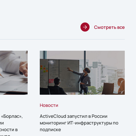
Смотреть все
Новости
 «Борлас»,
ActiveCloud запустил в России
ии
мониторинг ИТ-инфраструктуры по
сности в
подписке