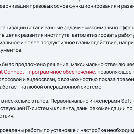
дернизация правовых основ функционирования и разв
ганизации встали важные задачи – максимально эффек
 в целях развития института, автоматизировать работ
мальное и более продуктивное взаимодействие, напр
кументов.
ne было предложено решение, максимально отвечающе
at Connect
–
программное обеспечение
, позволяющее 
олосовой и видеосвязи, с возможностью показа презен
аботает на любой операционной системе.
 в несколько этапов. Первоначально инженерами Softl
ствующей IT-системы клиента, даны рекомендации по
ствия.
проведены работы по установке и настройке необходи