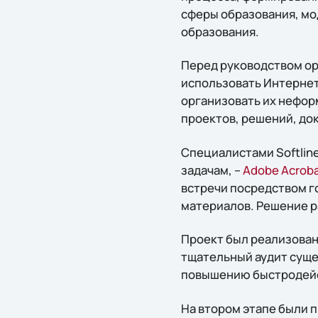
сферы образования, мо
образования.
Перед руководством ор
использовать Интернет
организовать их нефор
проектов, решений, до
Специалистами Softli
задачам, –
Adobe Acrob
встречи посредством г
материалов. Решение р
Проект был реализован
тщательный аудит суще
повышению быстродей
На втором этапе были 