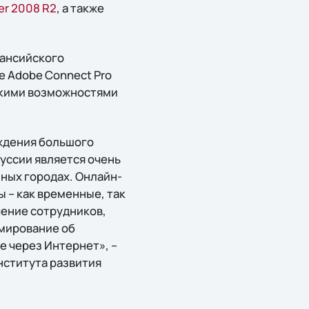
er 2008 R2
, а также
Мансийского
е Adobe Connect Pro
рокими возможностями
ждения большого
уссии является очень
зных городах. Онлайн-
 – как временные, так
чение сотрудников,
рмирование об
е через Интернет», –
нститута развития