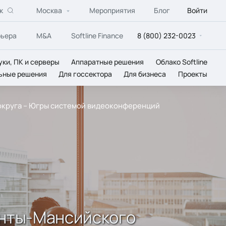
к
Москва
Мероприятия
Блог
Войти
рьера
M&A
Softline Finance
8 (800) 232-0023
уки, ПК и серверы
Аппаратные решения
Облако Softline
ьные решения
Для госсектора
Для бизнеса
Проекты
 округа – Югры системой видеоконференций
анты-Мансийского