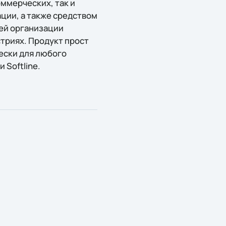
ммерческих, так и
ции, а также средством
тей организации
стриях. Продукт прост
чески для любого
 Softline.