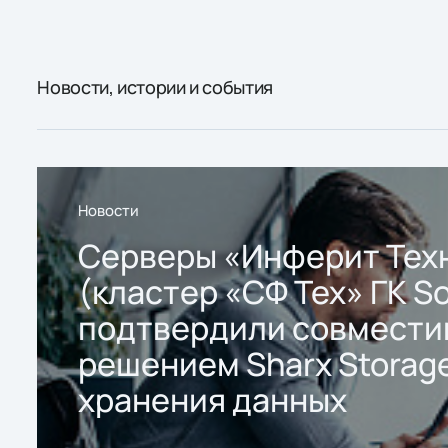
Новости, истории и события
Новости
Серверы «Инферит Тех
(кластер «СФ Тех» ГК So
подтвердили совмести
решением Sharx Storage
хранения данных