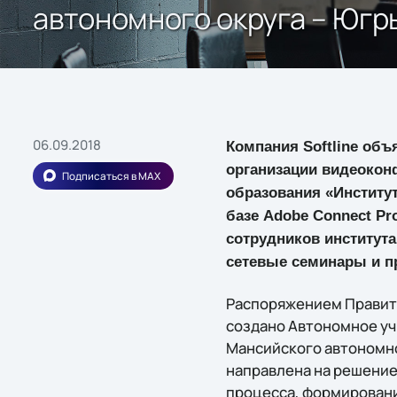
автономного округа – Юг
06.09.2018
Компания Softline объ
организации видеокон
Подписаться в MAX
образования «Институ
базе Adobe Connect Pr
сотрудников институт
сетевые семинары и п
Распоряжением Правите
создано Автономное у
Мансийского автономно
направлена на решение
процесса, формирован