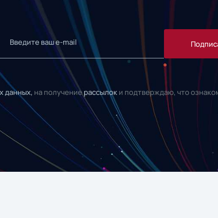
Подпис
х данных,
на получение
рассылок
и подтверждаю, что ознако