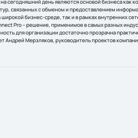
на сегодняшний день являются основой бизнеса как ко
тур, связанных с обменом и предоставлением информа
 широкой бизнес-среде, так и в рамках внутренних се
nnect Pro – решение, применимое в самых разных инду
енность для организации достаточно прозрачна практи
ет Андрей Мерзляков, руководитель проектов компании