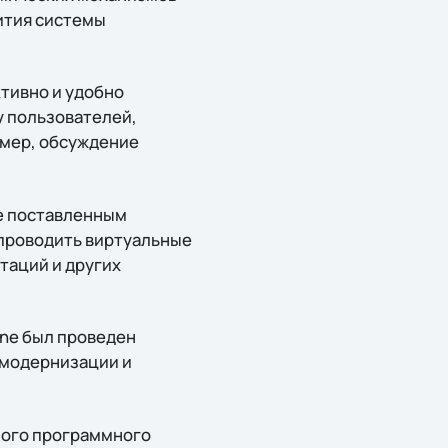
ития системы
тивно и удобно
у пользователей,
имер, обсуждение
е поставленным
проводить виртуальные
таций и других
ine был проведен
 модернизации и
мого программного