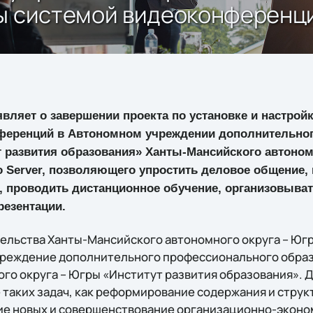
ры системой видеоконференц
являет о завершении проекта по установке и настрой
ференций в Автономном учреждении дополнительно
т развития образования» Ханты-Мансийского автоном
o Server, позволяющего упростить деловое общение,
а, проводить дистанционное обучение, организовыв
резентации.
льства Ханты-Мансийского автономного округа – Югры
чреждение дополнительного профессионального образ
го округа – Югры «Институт развития образования». 
 таких задач, как реформирование содержания и стру
ие новых и совершенствование организационно-экон