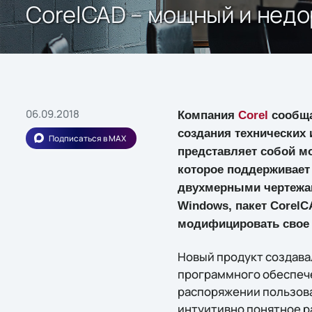
CorelCAD – мощный и недо
06.09.2018
Компания
Corel
сообща
создания технических
Подписаться в MAX
представляет собой м
которое поддерживает
двухмерными чертежам
Windows, пакет CorelC
модифицировать свое 
Новый продукт создава
программного обеспече
распоряжении пользов
интуитивно понятное 