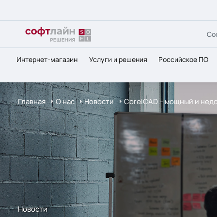
Со
Интернет-магазин
Услуги и решения
Российское ПО
Главная
О нас
Новости
CorelCAD – мощный и нед
Новости