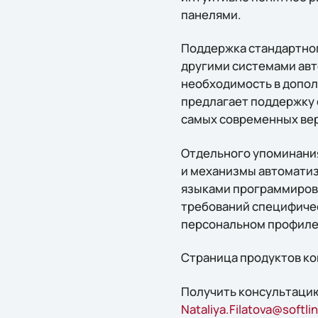
панелями.
Поддержка стандартног
другими системами авт
необходимость в допол
предлагает поддержку ф
самых современных вер
Отдельного упоминани
и механизмы автомати
языками программирова
требований специфичес
персональном профиле 
Страница продуктов ком
Получить конcультацию
Nataliya.Filatova@softlin