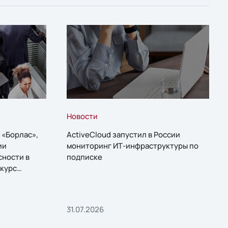
Новости
 «Борлас»,
ActiveCloud запустил в России
ии
мониторинг ИТ-инфраструктуры по
сности в
подписке
курс
31.07.2026