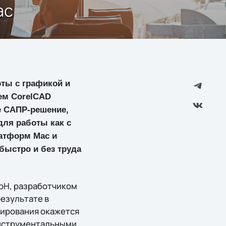
ac
ты с графикой и
ем CorelCAD
е САПР-решение,
ля работы как с
атформ Mac и
быстро и без труда
.
mbH, разработчиком
езультате в
ирования окажется
инструментальными