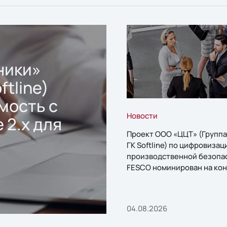
ники»
ftline)
мость с
Новости
 2.x для
Проект ООО «ЦЦТ» (Группа
ГК Softline) по цифровизац
производственной безопа
FESCO номинирован на кон
«1С:Проект года»
04.08.2026