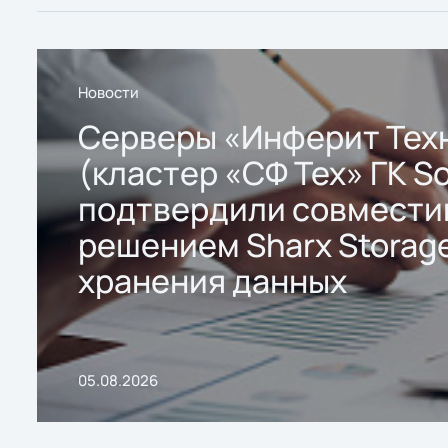
Новости
Серверы «Инферит Тех
(кластер «СФ Тех» ГК So
подтвердили совмести
решением Sharx Storage
хранения данных
05.08.2026