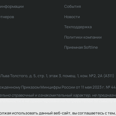
 информации
События
ртнеров
Новости
Техподдержка
Политики компании
Приемная Softline
ва Толстого, д. 5, стр. 1, этаж 3, помещ. 1, ком. №2, 2А (А311)
жденному Приказом Минцифры России от 11 мая 2023 г. № 449: 2
ельно справочный и ознакомительный характер, не предназна
ельности и не ориентирована на потребителей по смыслу Ф
олжая использовать данный веб-сайт, вы соглашаетесь с тем,