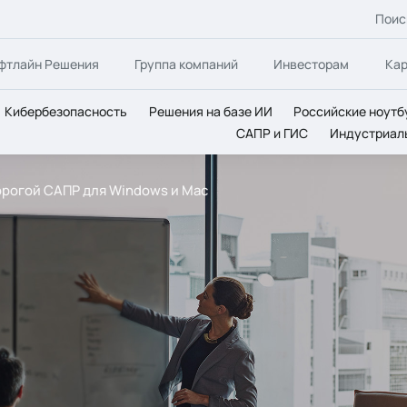
Поис
фтлайн Решения
Группа компаний
Инвесторам
Ка
Кибербезопасность
Решения на базе ИИ
Российские ноутб
САПР и ГИС
Индустриал
орогой САПР для Windows и Mac