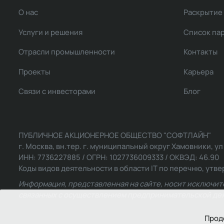
О нас
Раскрытие
Услуги и решения
Список па
Отрасли промышленности
Контакты
Проекты
Карьера
Связи с инвесторами
Блог
ПУБЛИЧНОЕ АКЦИОНЕРНОЕ ОБЩЕСТВО "СОФТЛАЙН"
г. Москва, вн.тер. г. муниципальный округ Хамовники, ул Ль
ИНН: 7736227885 / ОГРН: 1027736009333 / ОКВЭД: 46.90
Коды видов деятельности в области IT по перечню, утвер
Информация, представленная на сайте, носит исключит
связанных с осуществлением предпринимательской деят
Прод