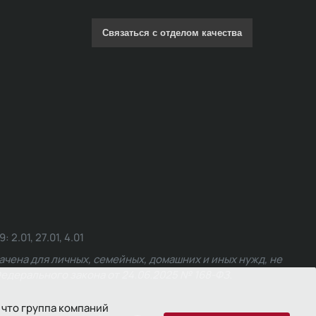
Связаться с отделом качества
.01, 27.01, 4.01
чена для личных, семейных, домашних и иных нужд, не
едерального закона от 24.06.2025 № 168-ФЗ.
 что группа компаний