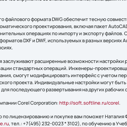
о файлового формата DWG обеспечит тесную совмест
оматического проектирования, включая пакет AutoCAD
нительных операциях по импорту и экспорту файлов. 
орматов DXF и DWF, используемых в разных версиях Au
сиях.
я заслуживают расширенные возможности настройки р
зации стандартных операций. Инженеры-проектировщ
ния, смогут модифицировать интерфейс с учетом пер
кого проекта. Индивидуальные настройки могут быть
для последующего развертывания на других рабочих 
пании Corel Corporation:
http://soft.softline.ru/corel
.
 по лицензированию и покупке вам поможет Наталия Ф
e.ru
, тел.: +7(495) 232-0023 * 3102), по обучению в Уче