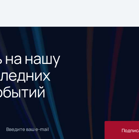
 на нашу
следних
обытий
Подпис