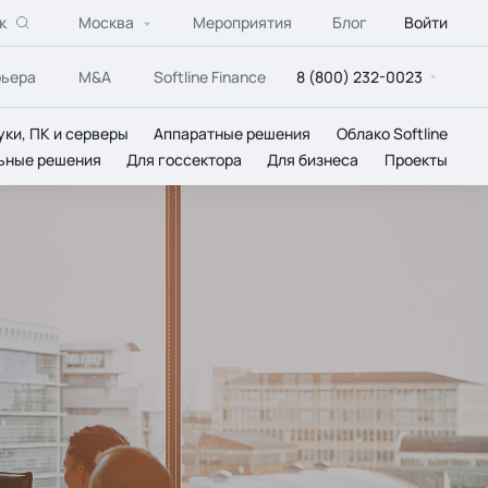
к
Москва
Мероприятия
Блог
Войти
рьера
M&A
Softline Finance
8 (800) 232-0023
уки, ПК и серверы
Аппаратные решения
Облако Softline
ьные решения
Для госсектора
Для бизнеса
Проекты