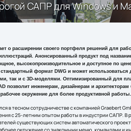
рогой САПР для Windows и M
ет о расширении своего портфеля решений для рабо
 иллюстраций. Анонсированный продукт под названи
ощное, высокопроизводительное и доступное по цен
 стандартный формат DWG и может использоваться д
и, так и с 3D-моделями. Оптимизированный для пл
AD позволит инженерам, дизайнерам и архитекторам 
рабочее окружение для более продуктивной работы
лся в тесном сотрудничестве с компанией Graebert G
ния с 25-летним опытом работы в индустрии САПР. В р
ателей существующих систем автоматического проект
рабочее окружение со знакомыми меню, командами и 