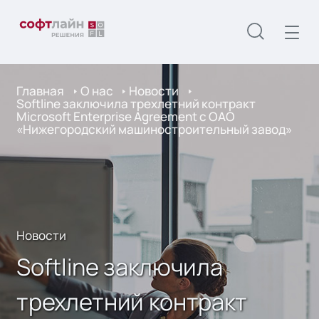
Главная
О нас
Новости
Softline заключила трехлетний контракт
Microsoft Enterprise Agreement с ОАО
«Нижегородский машиностроительный завод»
Новости
Softline заключила
трехлетний контракт