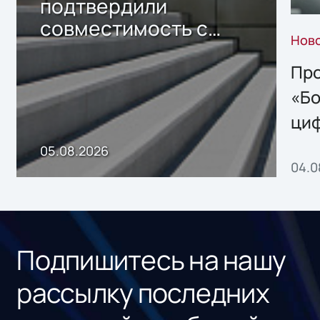
подтвердили
совместимость с
Нов
решением Sharx
Storage 2.x для
Про
хранения данных
«Бо
ци
пр
05.08.2026
04.0
без
ном
«1С
Подпишитесь на нашу
рассылку последних