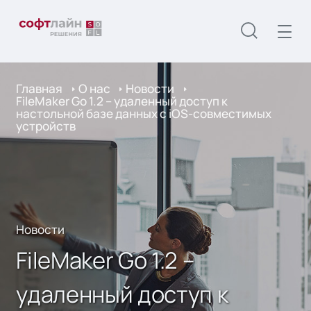
Главная
О нас
Новости
FileMaker Go 1.2 – удаленный доступ к
настольной базе данных с iOS-совместимых
устройств
Новости
FileMaker Go 1.2 –
удаленный доступ к