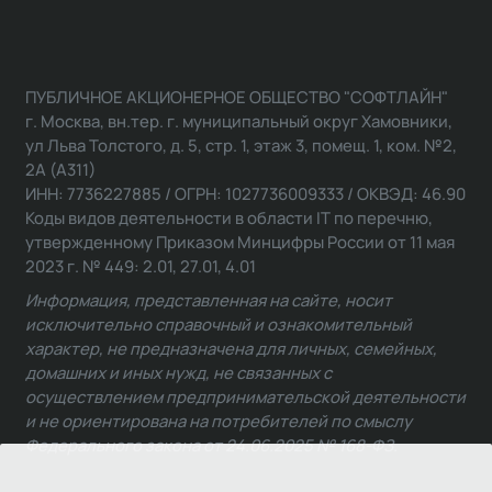
ПУБЛИЧНОЕ АКЦИОНЕРНОЕ ОБЩЕСТВО "СОФТЛАЙН"
г. Москва, вн.тер. г. муниципальный округ Хамовники,
ул Льва Толстого, д. 5, стр. 1, этаж 3, помещ. 1, ком. №2,
2А (А311)
ИНН: 7736227885 / ОГРН: 1027736009333 / ОКВЭД: 46.90
Коды видов деятельности в области IT по перечню,
утвержденному Приказом Минцифры России от 11 мая
2023 г. № 449: 2.01, 27.01, 4.01
Информация, представленная на сайте, носит
исключительно справочный и ознакомительный
характер, не предназначена для личных, семейных,
домашних и иных нужд, не связанных с
осуществлением предпринимательской деятельности
и не ориентирована на потребителей по смыслу
Федерального закона от 24.06.2025 № 168-ФЗ.