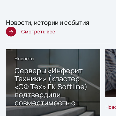
Новости, истории и события
Смотреть все
Новости
Серверы «Инферит
Техники» (кластер
«СФ Тех» ГК Softline)
подтвердили
совместимость с
Нов
решением Sharx