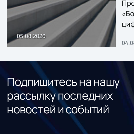
Storage 2.x для
Про
хранения данных
«Бо
ци
пр
05.08.2026
04.0
без
ном
«1С
Подпишитесь на нашу
рассылку последних
новостей и событий