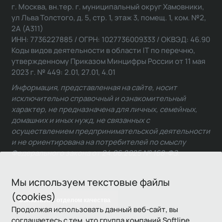
г. Москва, вн.тер. г. муниципальный округ Хамовники,
ул Льва Толстого, д. 5, стр. 1, этаж 3, помещ. 1, ком. №2,
2А (А311)
ИНН: 7736227885 / ОГРН: 1027736009333 / ОКВЭД: 46.90
Коды видов деятельности в области IT по перечню,
утвержденному Приказом Минцифры России от 11 мая
2023 г. № 449: 2.01, 27.01, 4.01
Информация, представленная на сайте, носит
исключительно справочный и ознакомительный
характер, не предназначена для личных, семейных,
домашних и иных нужд, не связанных с
осуществлением предпринимательской деятельности
и не ориентирована на потребителей по смыслу
Федерального закона от 24.06.2025 № 168-ФЗ.
Мы используем текстовые файлы
(cookies)
Связаться с отделом качества
Продолжая использовать данный веб-сайт, вы
соглашаетесь с тем, что группа компаний Softline