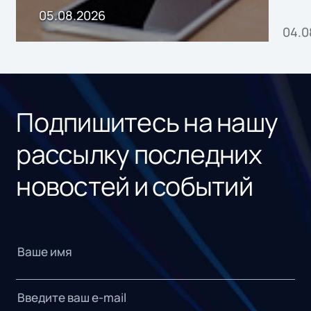
пр
05.08.2026
04.0
без
ном
«1С
Подпишитесь на нашу
рассылку последних
новостей и событий