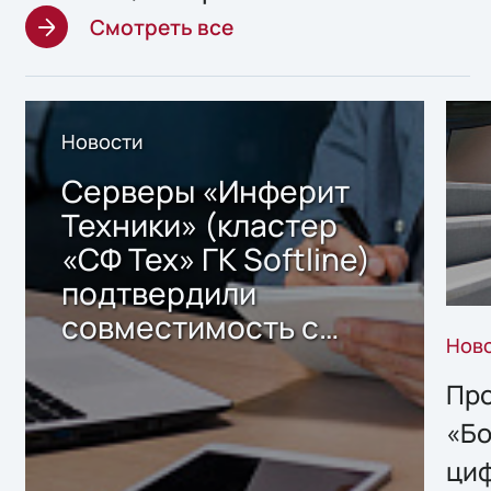
Смотреть все
Новости
Серверы «Инферит
Техники» (кластер
«СФ Тех» ГК Softline)
подтвердили
совместимость с
Нов
решением Sharx
Storage 2.x для
Про
хранения данных
«Бо
ци