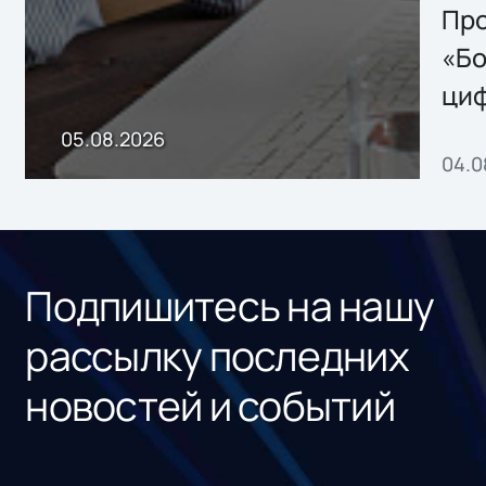
Storage 2.x для
Про
хранения данных
«Бо
ци
пр
05.08.2026
04.0
без
ном
«1С
Подпишитесь на нашу
рассылку последних
новостей и событий