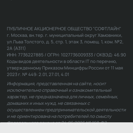
ПУБЛИЧНОЕ АКЦИОНЕРНОЕ ОБЩЕСТВО "СОФТЛАЙН"
г. Москва, вн.тер. г. муниципальный округ Хамовники,
ул Льва Толстого, д. 5, стр. 1, этаж 3, помещ. 1, ком. №2,
2А (А311)
ИНН: 7736227885 / ОГРН: 1027736009333 / ОКВЭД: 46.90
Коды видов деятельности в области IT по перечню,
утвержденному Приказом Минцифры России от 11 мая
2023 г. № 449: 2.01, 27.01, 4.01
Информация, представленная на сайте, носит
исключительно справочный и ознакомительный
характер, не предназначена для личных, семейных,
домашних и иных нужд, не связанных с
осуществлением предпринимательской деятельности
и не ориентирована на потребителей по смыслу
Федерального закона от 24.06.2025 № 168-ФЗ.