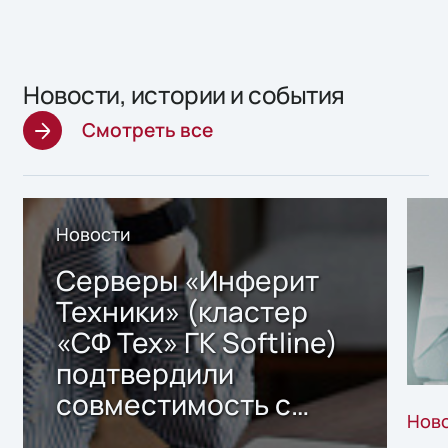
Новости, истории и события
Смотреть все
Новости
Серверы «Инферит
Техники» (кластер
«СФ Тех» ГК Softline)
подтвердили
совместимость с
Нов
решением Sharx