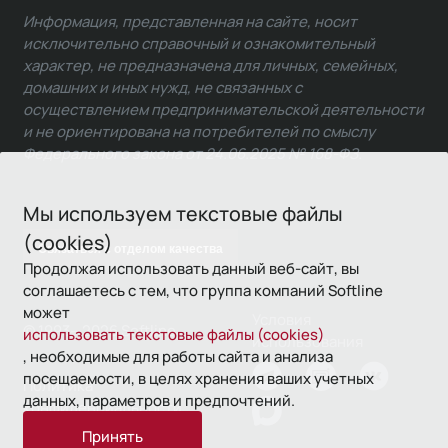
Информация, представленная на сайте, носит
исключительно справочный и ознакомительный
характер, не предназначена для личных, семейных,
домашних и иных нужд, не связанных с
осуществлением предпринимательской деятельности
и не ориентирована на потребителей по смыслу
Федерального закона от 24.06.2025 № 168-ФЗ.
Мы используем текстовые файлы
(cookies)
Связаться с отделом качества
Продолжая использовать данный веб-сайт, вы
соглашаетесь с тем, что группа компаний Softline
может
Условия
© 1993—2026 Softline
использовать текстовые файлы (cookies)
использования
, необходимые для работы сайта и анализа
посещаемости, в целях хранения ваших учетных
Политика
данных, параметров и предпочтений.
конфиденциальности
Принять