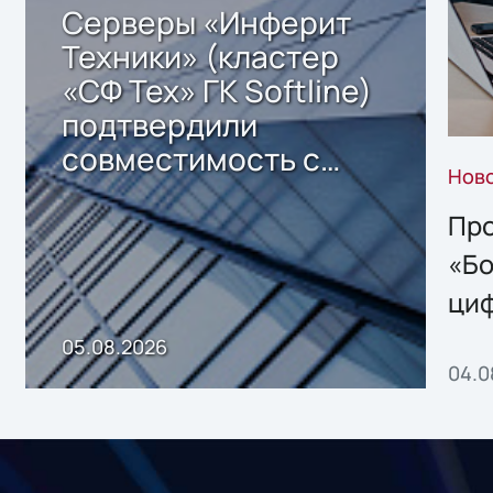
Серверы «Инферит
Техники» (кластер
«СФ Тех» ГК Softline)
подтвердили
совместимость с
Нов
решением Sharx
Storage 2.x для
Про
хранения данных
«Бо
ци
пр
05.08.2026
04.0
без
ном
«1С