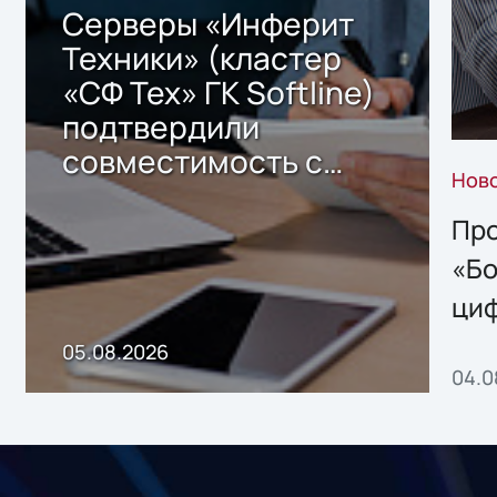
Серверы «Инферит
Техники» (кластер
«СФ Тех» ГК Softline)
подтвердили
совместимость с
Нов
решением Sharx
Storage 2.x для
Про
хранения данных
«Бо
ци
пр
05.08.2026
04.0
без
ном
«1С