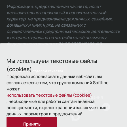
Информация, представленная на сайте, носит
исключительно справочный и ознакомительный
характер, не предназначена для личных, семейных,
домашних и иных нужд, не связанных с
осуществлением предпринимательской деятельности
и не ориентирована на потребителей по смыслу
Федерального закона от 24.06.2025 № 168-ФЗ.
Мы используем текстовые файлы
(cookies)
Связаться с отделом качества
Продолжая использовать данный веб-сайт, вы
соглашаетесь с тем, что группа компаний Softline
может
Условия
© 1993—2026 Softline
использовать текстовые файлы (cookies)
использования
, необходимые для работы сайта и анализа
посещаемости, в целях хранения ваших учетных
Политика
данных, параметров и предпочтений.
конфиденциальности
Принять