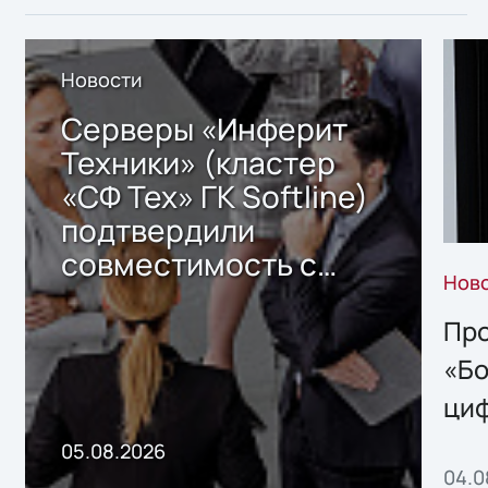
Новости
Серверы «Инферит
Техники» (кластер
«СФ Тех» ГК Softline)
подтвердили
совместимость с
Нов
решением Sharx
Storage 2.x для
Про
хранения данных
«Бо
ци
пр
05.08.2026
04.0
без