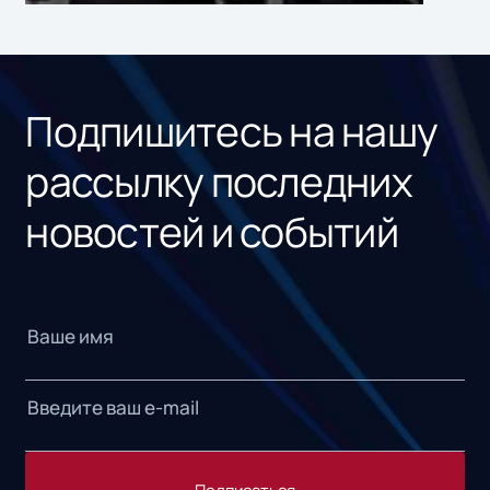
ном
«1С
Подпишитесь на нашу
рассылку последних
новостей и событий
Подписаться