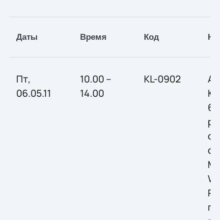
Даты
Время
Код
На
Пт,
10.00 –
KL-0902
Ан
06.05.11
14.00
Ка
6.
ра
ст
се
Mi
Wi
Ру
по