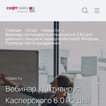
Главная
О нас
Новости
Вебинар «Антивирус Касперского 6.0 R2 для
рабочих станций и серверов Microsoft Windows.
Руководство по внедрению»
Новости
Вебинар «Антивирус
Касперского 6.0 R2 для