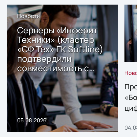
Новости
Серверы «Инферит
Техники» (кластер
«СФ Тех» ГК Softline)
подтвердили
совместимость с
Нов
решением Sharx
Storage 2.x для
Про
хранения данных
«Бо
ци
пр
05.08.2026
04.0
без