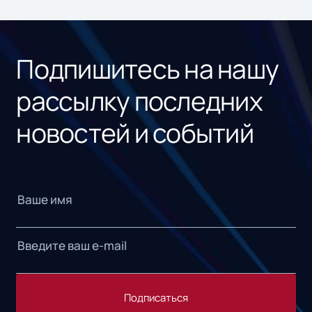
ном
«1С
Подпишитесь на нашу
рассылку последних
новостей и событий
Подписаться